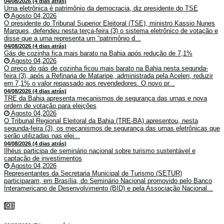
04/08/2026 (4 dias atrás)
Urna eletrônica é patrimônio da democracia, diz presidente do TSE
Agosto 04,2026
O presidente do Tribunal Superior Eleitoral (TSE), ministro Kassio Nunes
Marques, defendeu nesta terça-feira (3) o sistema eletrônico de votação e
disse que a urna representa um “patrimônio d...
04/08/2026 (4 dias atrás)
Gás de cozinha fica mais barato na Bahia após redução de 7,1%
Agosto 04,2026
O preço do gás de cozinha ficou mais barato na Bahia nesta segunda-
feira (3), após a Refinaria de Mataripe, administrada pela Acelen, reduzir
em 7,1% o valor repassado aos revendedores. O novo pr...
04/08/2026 (4 dias atrás)
TRE da Bahia apresenta mecanismos de segurança das urnas e nova
ordem de votação para eleições
Agosto 04,2026
O Tribunal Regional Eleitoral da Bahia (TRE-BA) apresentou, nesta
segunda-feira (3), os mecanismos de segurança das urnas eletrônicas que
serão utilizadas nas elei...
04/08/2026 (4 dias atrás)
Ilhéus participa de seminário nacional sobre turismo sustentável e
captação de investimentos
Agosto 04,2026
Representantes da Secretaria Municipal de Turismo (SETUR)
participaram, em Brasília, do Seminário Nacional promovido pelo Banco
Interamericano de Desenvolvimento (BID) e pela Associação Nacional...