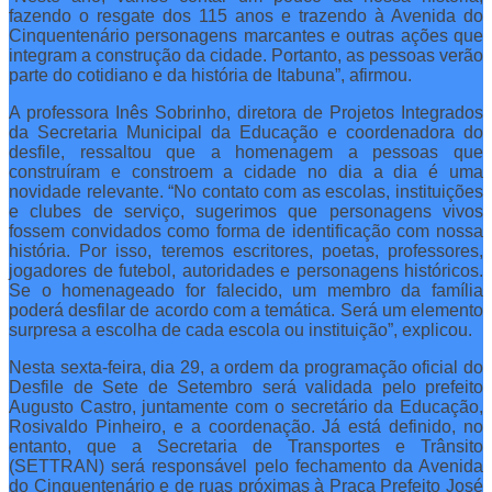
fazendo o resgate dos 115 anos e trazendo à Avenida do
Cinquentenário personagens marcantes e outras ações que
integram a construção da cidade. Portanto, as pessoas verão
parte do cotidiano e da história de Itabuna”, afirmou.
A professora Inês Sobrinho, diretora de Projetos Integrados
da Secretaria Municipal da Educação e coordenadora do
desfile, ressaltou que a homenagem a pessoas que
construíram e constroem a cidade no dia a dia é uma
novidade relevante. “No contato com as escolas, instituições
e clubes de serviço, sugerimos que personagens vivos
fossem convidados como forma de identificação com nossa
história. Por isso, teremos escritores, poetas, professores,
jogadores de futebol, autoridades e personagens históricos.
Se o homenageado for falecido, um membro da família
poderá desfilar de acordo com a temática. Será um elemento
surpresa a escolha de cada escola ou instituição”, explicou.
Nesta sexta-feira, dia 29, a ordem da programação oficial do
Desfile de Sete de Setembro será validada pelo prefeito
Augusto Castro, juntamente com o secretário da Educação,
Rosivaldo Pinheiro, e a coordenação. Já está definido, no
entanto, que a Secretaria de Transportes e Trânsito
(SETTRAN) será responsável pelo fechamento da Avenida
do Cinquentenário e de ruas próximas à Praça Prefeito José