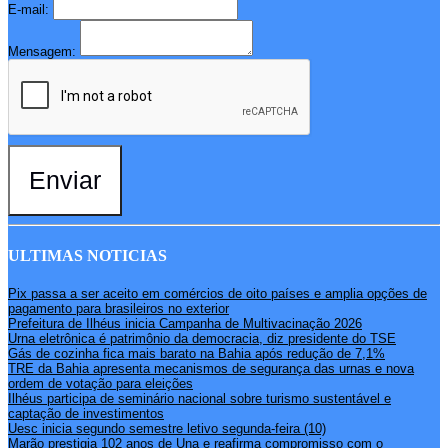
E-mail:
Mensagem:
Enviar
ULTIMAS NOTICIAS
Pix passa a ser aceito em comércios de oito países e amplia opções de
pagamento para brasileiros no exterior
Prefeitura de Ilhéus inicia Campanha de Multivacinação 2026
Urna eletrônica é patrimônio da democracia, diz presidente do TSE
Gás de cozinha fica mais barato na Bahia após redução de 7,1%
TRE da Bahia apresenta mecanismos de segurança das urnas e nova
ordem de votação para eleições
Ilhéus participa de seminário nacional sobre turismo sustentável e
captação de investimentos
Uesc inicia segundo semestre letivo segunda-feira (10)
Marão prestigia 102 anos de Una e reafirma compromisso com o