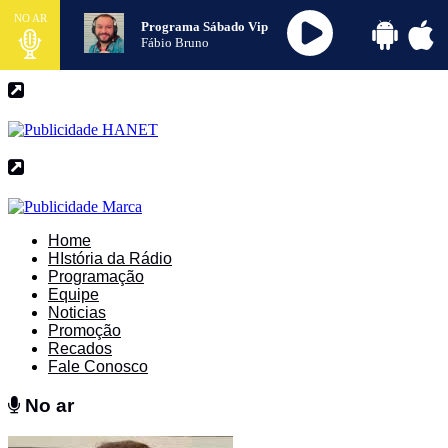
NO AR
Programa Sábado Vip
Fábio Bruno
Home
HIstória da Rádio
Programação
Equipe
Noticias
Promoção
Recados
Fale Conosco
No ar
No ar