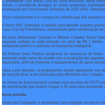
O presidente Luiz Inácio Lula da Silva anunciou, nesta sext
Gerais, o presidente divulgou as novas propostas habilit
Aceleração do Crescimento Seleções de 2025 (PAC Seleções
“Esse investimento é o começo da colheita que nós estamos fa
O Novo PAC Seleções é voltado para atender projetos priorit
Casa Civil da Presidência, responsável pela coordenação do
Na linha Mobilidade Grandes e Médias Cidades foram habi
proposta voltada ao setor privado, no valor de R$ 1 bilhão. 
transporte público e sistemas de transporte inteligente.
No Refrota Setor Público, programa de renovação de frotas, 
montante pode variar de acordo com a avaliação dos agentes fi
aquaviário, além de sistemas e equipamentos de apoio operac
Após a pré-seleção, os proponentes devem apresentar aos ag
de seleção final, a ser publicada pelo Ministério das Cidades.
As linhas de financiamento contam com recursos do FGTS em 
de amortização que podem chegar a 30 anos para transporte s
Nova avenida
Ainda em Contagem, o presidente Lula entregou um trecho da