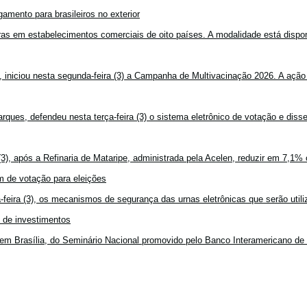
amento para brasileiros no exterior
mpras em estabelecimentos comerciais de oito países. A modalidade está disponí
, iniciou nesta segunda-feira (3) a Campanha de Multivacinação 2026. A ação
rques, defendeu nesta terça-feira (3) o sistema eletrônico de votação e disse
3), após a Refinaria de Mataripe, administrada pela Acelen, reduzir em 7,1% 
 de votação para eleições
feira (3), os mecanismos de segurança das urnas eletrônicas que serão utiliz
o de investimentos
em Brasília, do Seminário Nacional promovido pelo Banco Interamericano de 