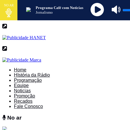
NO AR
Programa Café com Noticias
Jornalismo
Home
HIstória da Rádio
Programação
Equipe
Noticias
Promoção
Recados
Fale Conosco
No ar
No ar