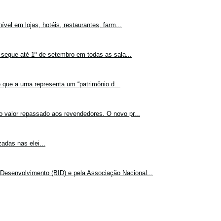
vel em lojas, hotéis, restaurantes, farm...
 segue até 1º de setembro em todas as sala...
 que a urna representa um “patrimônio d...
o valor repassado aos revendedores. O novo pr...
adas nas elei...
Desenvolvimento (BID) e pela Associação Nacional...