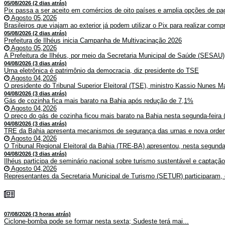
05/08/2026 (2 dias atrás)
Pix passa a ser aceito em comércios de oito países e amplia opções de pag
Agosto 05,2026
Brasileiros que viajam ao exterior já podem utilizar o Pix para realizar co
05/08/2026 (2 dias atrás)
Prefeitura de Ilhéus inicia Campanha de Multivacinação 2026
Agosto 05,2026
A Prefeitura de Ilhéus, por meio da Secretaria Municipal de Saúde (SESAU)
04/08/2026 (3 dias atrás)
Urna eletrônica é patrimônio da democracia, diz presidente do TSE
Agosto 04,2026
O presidente do Tribunal Superior Eleitoral (TSE), ministro Kassio Nunes Ma
04/08/2026 (3 dias atrás)
Gás de cozinha fica mais barato na Bahia após redução de 7,1%
Agosto 04,2026
O preço do gás de cozinha ficou mais barato na Bahia nesta segunda-feira (
04/08/2026 (3 dias atrás)
TRE da Bahia apresenta mecanismos de segurança das urnas e nova ordem
Agosto 04,2026
O Tribunal Regional Eleitoral da Bahia (TRE-BA) apresentou, nesta segunda-
04/08/2026 (3 dias atrás)
Ilhéus participa de seminário nacional sobre turismo sustentável e captaçã
Agosto 04,2026
Representantes da Secretaria Municipal de Turismo (SETUR) participaram, 
07/08/2026 (3 horas atrás)
Ciclone-bomba pode se formar nesta sexta; Sudeste terá mai...