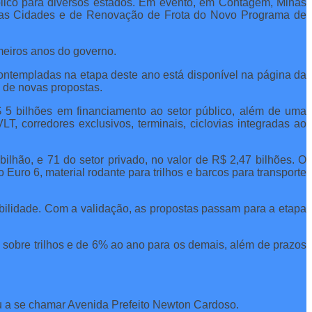
público para diversos estados. Em evento, em Contagem, Minas
édias Cidades e de Renovação de Frota do Novo Programa de
meiros anos do governo.
contempladas na etapa deste ano está disponível na página da
 de novas propostas.
5 bilhões em financiamento ao setor público, além de uma
LT, corredores exclusivos, terminais, ciclovias integradas ao
ilhão, e 71 do setor privado, no valor de R$ 2,47 bilhões. O
Euro 6, material rodante para trilhos e barcos para transporte
bilidade. Com a validação, as propostas passam para a etapa
sobre trilhos e de 6% ao ano para os demais, além de prazos
u a se chamar Avenida Prefeito Newton Cardoso.