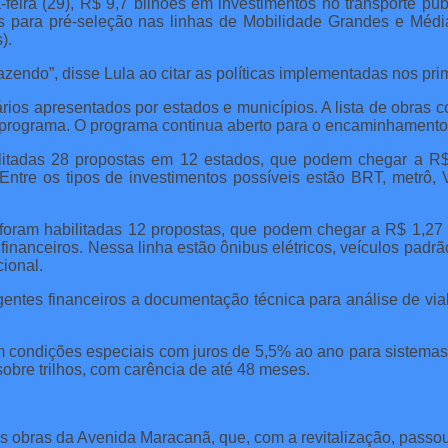
a-feira (29), R$ 9,7 bilhões em investimentos no transporte 
adas para pré-seleção nas linhas de Mobilidade Grandes e M
).
zendo”, disse Lula ao citar as políticas implementadas nos pri
ários apresentados por estados e municípios. A lista de obras 
 programa. O programa continua aberto para o encaminhamento
litadas 28 propostas em 12 estados, que podem chegar a R$ 
Entre os tipos de investimentos possíveis estão BRT, metrô, V
foram habilitadas 12 propostas, que podem chegar a R$ 1,27 b
nanceiros. Nessa linha estão ônibus elétricos, veículos padrão 
ional.
entes financeiros a documentação técnica para análise de via
condições especiais com juros de 5,5% ao ano para sistemas 
obre trilhos, com carência de até 48 meses.
s obras da Avenida Maracanã, que, com a revitalização, passo