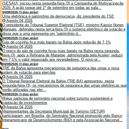
(SESAU), iniciou nesta segunda-feira (3) a Campanha de Multivacinação
2026. A ação segue até 1º de setembro em todas as sala...
04/08/2026 (3 dias atrás)
Urna eletrônica é patrimônio da democracia, diz presidente do TSE
Agosto 04,2026
O presidente do Tribunal Superior Eleitoral (TSE), ministro Kassio Nunes
Marques, defendeu nesta terça-feira (3) o sistema eletrônico de votação e
disse que a urna representa um “patrimônio d...
04/08/2026 (3 dias atrás)
Gás de cozinha fica mais barato na Bahia após redução de 7,1%
Agosto 04,2026
O preço do gás de cozinha ficou mais barato na Bahia nesta segunda-
feira (3), após a Refinaria de Mataripe, administrada pela Acelen, reduzir
em 7,1% o valor repassado aos revendedores. O novo pr...
04/08/2026 (3 dias atrás)
TRE da Bahia apresenta mecanismos de segurança das urnas e nova
ordem de votação para eleições
Agosto 04,2026
O Tribunal Regional Eleitoral da Bahia (TRE-BA) apresentou, nesta
segunda-feira (3), os mecanismos de segurança das urnas eletrônicas que
serão utilizadas nas elei...
04/08/2026 (3 dias atrás)
Ilhéus participa de seminário nacional sobre turismo sustentável e
captação de investimentos
Agosto 04,2026
Representantes da Secretaria Municipal de Turismo (SETUR)
participaram, em Brasília, do Seminário Nacional promovido pelo Banco
Interamericano de Desenvolvimento (BID) e pela Associação Nacional...