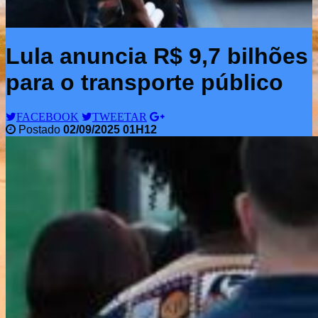
Lula anuncia R$ 9,7 bilhões
para o transporte público
FACEBOOK
TWEETAR
Postado
02/09/2025 01H12