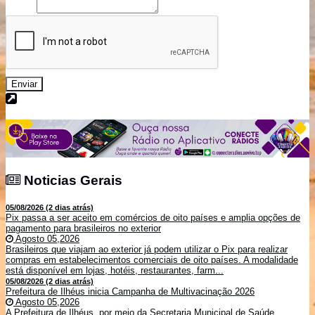
Enviar
Noticias Gerais
Noticias Gerais
05/08/2026 (2 dias atrás)
Pix passa a ser aceito em comércios de oito países e amplia opções de
pagamento para brasileiros no exterior
Agosto 05,2026
Brasileiros que viajam ao exterior já podem utilizar o Pix para realizar
compras em estabelecimentos comerciais de oito países. A modalidade
está disponível em lojas, hotéis, restaurantes, farm...
05/08/2026 (2 dias atrás)
Prefeitura de Ilhéus inicia Campanha de Multivacinação 2026
Agosto 05,2026
A Prefeitura de Ilhéus, por meio da Secretaria Municipal de Saúde