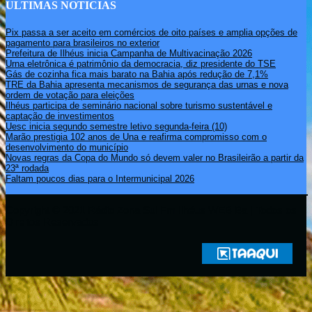
ULTIMAS NOTICIAS
Pix passa a ser aceito em comércios de oito países e amplia opções de
pagamento para brasileiros no exterior
Prefeitura de Ilhéus inicia Campanha de Multivacinação 2026
Urna eletrônica é patrimônio da democracia, diz presidente do TSE
Gás de cozinha fica mais barato na Bahia após redução de 7,1%
TRE da Bahia apresenta mecanismos de segurança das urnas e nova
ordem de votação para eleições
Ilhéus participa de seminário nacional sobre turismo sustentável e
captação de investimentos
Uesc inicia segundo semestre letivo segunda-feira (10)
Marão prestigia 102 anos de Una e reafirma compromisso com o
desenvolvimento do município
Novas regras da Copa do Mundo só devem valer no Brasileirão a partir da
23ª rodada
Faltam poucos dias para o Intermunicipal 2026
Copyright © 2021 Rádio Zona Sul Fm Ilhéus WEB Ba | Todos os
Direitos Reservados