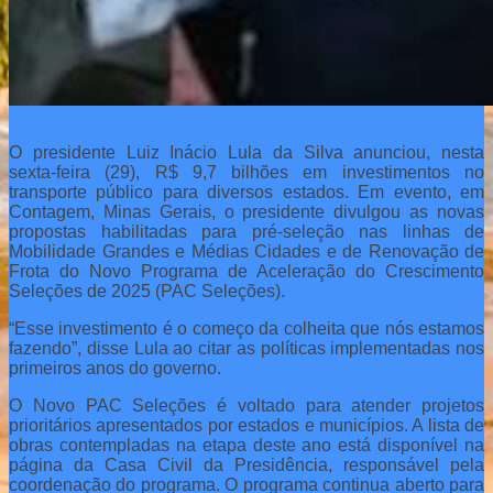
O presidente Luiz Inácio Lula da Silva anunciou, nesta
sexta-feira (29), R$ 9,7 bilhões em investimentos no
transporte público para diversos estados. Em evento, em
Contagem, Minas Gerais, o presidente divulgou as novas
propostas habilitadas para pré-seleção nas linhas de
Mobilidade Grandes e Médias Cidades e de Renovação de
Frota do Novo Programa de Aceleração do Crescimento
Seleções de 2025 (PAC Seleções).
“Esse investimento é o começo da colheita que nós estamos
fazendo”, disse Lula ao citar as políticas implementadas nos
primeiros anos do governo.
O Novo PAC Seleções é voltado para atender projetos
prioritários apresentados por estados e municípios. A lista de
obras contempladas na etapa deste ano está disponível na
página da Casa Civil da Presidência, responsável pela
coordenação do programa. O programa continua aberto para