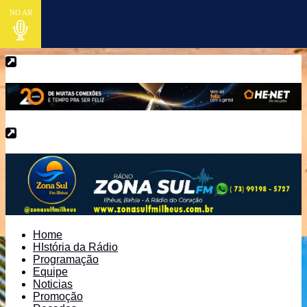
NO AR
Home
HIstória da Rádio
Programação
Equipe
Noticias
Promoção