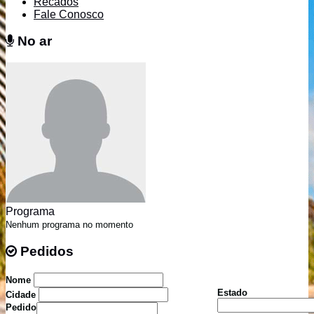
Recados
Fale Conosco
No ar
No ar
Programa
Nenhum programa no momento
Pedidos
Pedidos
Nome
Estado
Cidade
Pedido