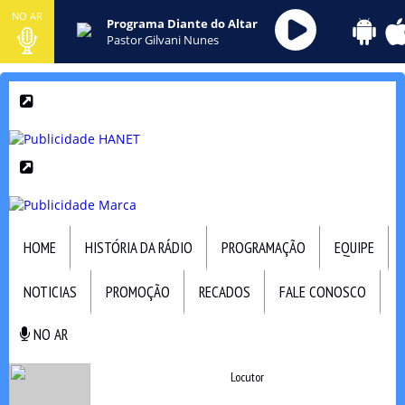
NO AR
Programa Diante do Altar
Pastor Gilvani Nunes
HOME
HISTÓRIA DA RÁDIO
PROGRAMAÇÃO
EQUIPE
NOTICIAS
PROMOÇÃO
RECADOS
FALE CONOSCO
NO AR
NO AR
Locutor