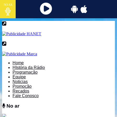
NO AR
Home
HIstória da Rádio
Programação
Equipe
Noticias
Promoção
Recados
Fale Conosco
No ar
No ar