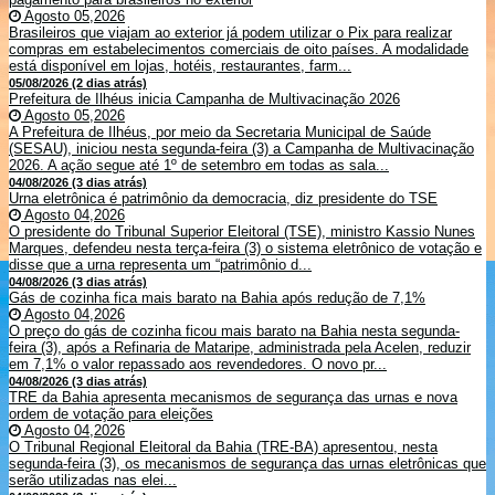
Agosto 05,2026
Brasileiros que viajam ao exterior já podem utilizar o Pix para realizar
compras em estabelecimentos comerciais de oito países. A modalidade
está disponível em lojas, hotéis, restaurantes, farm...
05/08/2026 (2 dias atrás)
Prefeitura de Ilhéus inicia Campanha de Multivacinação 2026
Agosto 05,2026
A Prefeitura de Ilhéus, por meio da Secretaria Municipal de Saúde
(SESAU), iniciou nesta segunda-feira (3) a Campanha de Multivacinação
2026. A ação segue até 1º de setembro em todas as sala...
04/08/2026 (3 dias atrás)
Urna eletrônica é patrimônio da democracia, diz presidente do TSE
Agosto 04,2026
O presidente do Tribunal Superior Eleitoral (TSE), ministro Kassio Nunes
Marques, defendeu nesta terça-feira (3) o sistema eletrônico de votação e
disse que a urna representa um “patrimônio d...
04/08/2026 (3 dias atrás)
Gás de cozinha fica mais barato na Bahia após redução de 7,1%
Agosto 04,2026
O preço do gás de cozinha ficou mais barato na Bahia nesta segunda-
feira (3), após a Refinaria de Mataripe, administrada pela Acelen, reduzir
em 7,1% o valor repassado aos revendedores. O novo pr...
04/08/2026 (3 dias atrás)
TRE da Bahia apresenta mecanismos de segurança das urnas e nova
ordem de votação para eleições
Agosto 04,2026
O Tribunal Regional Eleitoral da Bahia (TRE-BA) apresentou, nesta
segunda-feira (3), os mecanismos de segurança das urnas eletrônicas que
serão utilizadas nas elei...