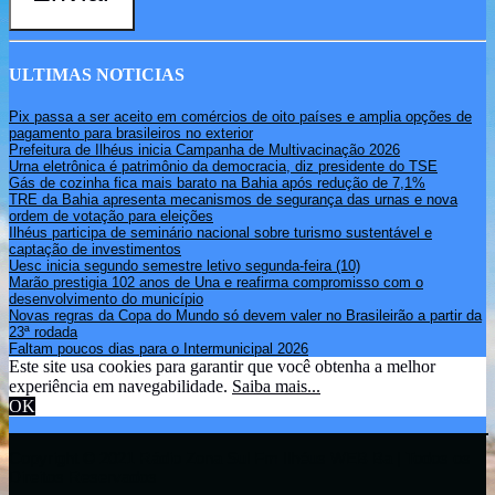
ULTIMAS NOTICIAS
Pix passa a ser aceito em comércios de oito países e amplia opções de
pagamento para brasileiros no exterior
Prefeitura de Ilhéus inicia Campanha de Multivacinação 2026
Urna eletrônica é patrimônio da democracia, diz presidente do TSE
Gás de cozinha fica mais barato na Bahia após redução de 7,1%
TRE da Bahia apresenta mecanismos de segurança das urnas e nova
ordem de votação para eleições
Ilhéus participa de seminário nacional sobre turismo sustentável e
captação de investimentos
Uesc inicia segundo semestre letivo segunda-feira (10)
Marão prestigia 102 anos de Una e reafirma compromisso com o
desenvolvimento do município
Novas regras da Copa do Mundo só devem valer no Brasileirão a partir da
23ª rodada
Faltam poucos dias para o Intermunicipal 2026
Este site usa cookies para garantir que você obtenha a melhor
experiência em navegabilidade.
Saiba mais...
OK
Copyright © 2021 Rádio Zona Sul Fm Ilhéus WEB Ba | Todos os
Direitos Reservados