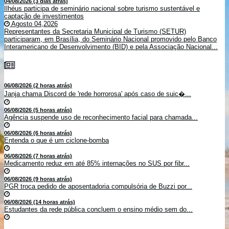
04/08/2026 (3 dias atrás)
Ilhéus participa de seminário nacional sobre turismo sustentável e
captação de investimentos
Agosto 04,2026
Representantes da Secretaria Municipal de Turismo (SETUR)
participaram, em Brasília, do Seminário Nacional promovido pelo Banco
Interamericano de Desenvolvimento (BID) e pela Associação Nacional...
06/08/2026 (2 horas atrás)
Janja chama Discord de 'rede horrorosa' após caso de suic�...
06/08/2026 (5 horas atrás)
Agência suspende uso de reconhecimento facial para chamada...
06/08/2026 (6 horas atrás)
Entenda o que é um ciclone-bomba
06/08/2026 (7 horas atrás)
Medicamento reduz em até 85% internações no SUS por fibr...
06/08/2026 (9 horas atrás)
PGR troca pedido de aposentadoria compulsória de Buzzi por...
06/08/2026 (14 horas atrás)
Estudantes da rede pública concluem o ensino médio sem do...