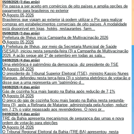
05/08/2026 (3 dias atrás)
Pix passa a ser aceito em comércios de oito países e amplia opções de
pagamento para brasileiros no exterior
Agosto 05,2026
Brasileiros que viajam ao exterior já podem utilizar o Pix para realizar
compras em estabelecimentos comerciais de oito países. A modalidade
está disponível em lojas, hotéis, restaurantes, farm...
05/08/2026 (3 dias atrás)
Prefeitura de Ilhéus inicia Campanha de Multivacinação 2026
Agosto 05,2026
A Prefeitura de Ilhéus, por meio da Secretaria Municipal de Saúde
(SESAU), iniciou nesta segunda-feira (3) a Campanha de Multivacinação
2026. A ação segue até 1º de setembro em todas as sala...
04/08/2026 (4 dias atrás)
Urna eletrônica é patrimônio da democracia, diz presidente do TSE
Agosto 04,2026
O presidente do Tribunal Superior Eleitoral (TSE), ministro Kassio Nunes
Marques, defendeu nesta terça-feira (3) o sistema eletrônico de votação e
disse que a urna representa um “patrimônio d...
04/08/2026 (4 dias atrás)
Gás de cozinha fica mais barato na Bahia após redução de 7,1%
Agosto 04,2026
O preço do gás de cozinha ficou mais barato na Bahia nesta segunda-
feira (3), após a Refinaria de Mataripe, administrada pela Acelen, reduzir
em 7,1% o valor repassado aos revendedores. O novo pr...
04/08/2026 (4 dias atrás)
TRE da Bahia apresenta mecanismos de segurança das urnas e nova
ordem de votação para eleições
Agosto 04,2026
O Tribunal Regional Eleitoral da Bahia (TRE-BA) apresentou, nesta