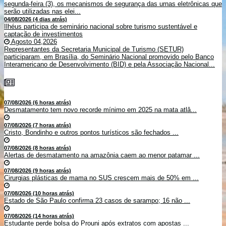
segunda-feira (3), os mecanismos de segurança das urnas eletrônicas que
serão utilizadas nas elei...
04/08/2026 (4 dias atrás)
Ilhéus participa de seminário nacional sobre turismo sustentável e
captação de investimentos
Agosto 04,2026
Representantes da Secretaria Municipal de Turismo (SETUR)
participaram, em Brasília, do Seminário Nacional promovido pelo Banco
Interamericano de Desenvolvimento (BID) e pela Associação Nacional...
07/08/2026 (6 horas atrás)
Desmatamento tem novo recorde mínimo em 2025 na mata atlâ...
07/08/2026 (7 horas atrás)
Cristo, Bondinho e outros pontos turísticos são fechados ...
07/08/2026 (8 horas atrás)
Alertas de desmatamento na amazônia caem ao menor patamar ...
07/08/2026 (9 horas atrás)
Cirurgias plásticas de mama no SUS crescem mais de 50% em ...
07/08/2026 (10 horas atrás)
Estado de São Paulo confirma 23 casos de sarampo; 16 não ...
07/08/2026 (14 horas atrás)
Estudante perde bolsa do Prouni após extratos com apostas ...