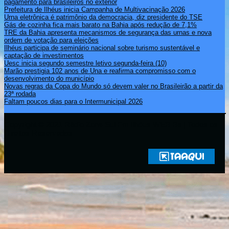
pagamento para brasileiros no exterior
Prefeitura de Ilhéus inicia Campanha de Multivacinação 2026
Urna eletrônica é patrimônio da democracia, diz presidente do TSE
Gás de cozinha fica mais barato na Bahia após redução de 7,1%
TRE da Bahia apresenta mecanismos de segurança das urnas e nova
ordem de votação para eleições
Ilhéus participa de seminário nacional sobre turismo sustentável e
captação de investimentos
Uesc inicia segundo semestre letivo segunda-feira (10)
Marão prestigia 102 anos de Una e reafirma compromisso com o
desenvolvimento do município
Novas regras da Copa do Mundo só devem valer no Brasileirão a partir da
23ª rodada
Faltam poucos dias para o Intermunicipal 2026
Copyright © 2021 Rádio Zona Sul Fm Ilhéus WEB Ba | Todos os
Direitos Reservados