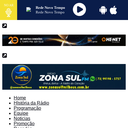
NO AR
Rede Novo Tempo
Rede Novo Tempo
Home
HIstória da Rádio
Programação
Equipe
Noticias
Promoção