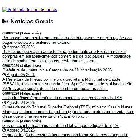
Noticias Gerais
Noticias Gerais
05/08/2026 (3 dias atrás)
Pix passa a ser aceito em comércios de oito países e amplia opções de
pagamento para brasileiros no exterior
Agosto 05,2026
Brasileiros que viajam ao exterior já podem utilizar o Pix para realizar
compras em estabelecimentos comerciais de oito países. A modalidade
está disponível em lojas, hotéis, restaurantes, farm...
05/08/2026 (3 dias atrás)
Prefeitura de Ilhéus inicia Campanha de Multivacinação 2026
Agosto 05,2026
A Prefeitura de Ilhéus, por meio da Secretaria Municipal de Saúde
(SESAU), iniciou nesta segunda-feira (3) a Campanha de Multivacinação
2026. A ação segue até 1º de setembro em todas as sala...
04/08/2026 (4 dias atrás)
Urna eletrônica é patrimônio da democracia, diz presidente do TSE
Agosto 04,2026
O presidente do Tribunal Superior Eleitoral (TSE), ministro Kassio Nunes
Marques, defendeu nesta terça-feira (3) o sistema eletrônico de votação e
disse que a urna representa um “patrimônio d...
04/08/2026 (4 dias atrás)
Gás de cozinha fica mais barato na Bahia após redução de 7,1%
Agosto 04,2026
O preço do gás de cozinha ficou mais barato na Bahia nesta segunda-