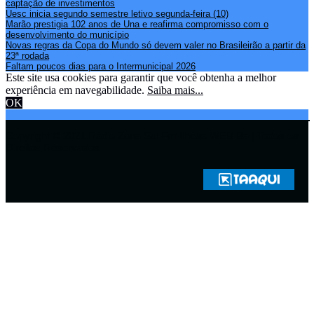
captação de investimentos
Uesc inicia segundo semestre letivo segunda-feira (10)
Marão prestigia 102 anos de Una e reafirma compromisso com o
desenvolvimento do município
Novas regras da Copa do Mundo só devem valer no Brasileirão a partir da
23ª rodada
Faltam poucos dias para o Intermunicipal 2026
Este site usa cookies para garantir que você obtenha a melhor
experiência em navegabilidade.
Saiba mais...
OK
Copyright © 2021 Rádio Zona Sul Fm Ilhéus WEB Ba | Todos os
Direitos Reservados