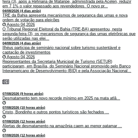
feira (3), após a Refinaria de Mataripe, administrada pela Acelen, reduzir
em 7,1% o valor repassado aos revendedores. O novo pr...
04/08/2026 (4 dias atrás)
TRE da Bahia apresenta mecanismos de segurança das urnas e nova
ordem de votação para eleições
Agosto 04,2026
O Tribunal Regional Eleitoral da Bahia (TRE-BA) apresentou, nesta
segunda-feira (3), os mecanismos de segurança das urnas eletrônicas que
serão utilizadas nas elei...
04/08/2026 (4 dias atrás)
Ilhéus participa de seminário nacional sobre turismo sustentável e
captação de investimentos
Agosto 04,2026
Representantes da Secretaria Municipal de Turismo (SETUR)
participaram, em Brasília, do Seminário Nacional promovido pelo Banco
Interamericano de Desenvolvimento (BID) e pela Associação Nacional...
07/08/2026 (9 horas atrás)
Desmatamento tem novo recorde mínimo em 2025 na mata atlâ...
07/08/2026 (10 horas atrás)
Cristo, Bondinho e outros pontos turísticos são fechados ...
07/08/2026 (12 horas atrás)
Alertas de desmatamento na amazônia caem ao menor patamar ...
07/08/2026 (12 horas atrás)