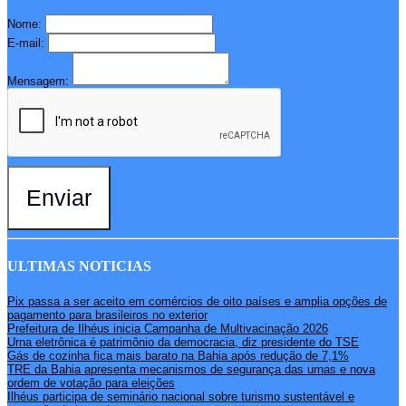
Nome:
E-mail:
Mensagem:
Enviar
ULTIMAS NOTICIAS
Pix passa a ser aceito em comércios de oito países e amplia opções de
pagamento para brasileiros no exterior
Prefeitura de Ilhéus inicia Campanha de Multivacinação 2026
Urna eletrônica é patrimônio da democracia, diz presidente do TSE
Gás de cozinha fica mais barato na Bahia após redução de 7,1%
TRE da Bahia apresenta mecanismos de segurança das urnas e nova
ordem de votação para eleições
Ilhéus participa de seminário nacional sobre turismo sustentável e