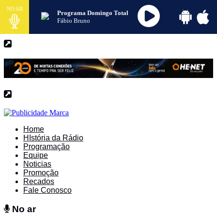
NO AR
Programa Domingo Total
Fábio Bruno
Home
HIstória da Rádio
Programação
Equipe
Noticias
Promoção
Recados
Fale Conosco
No ar
No ar