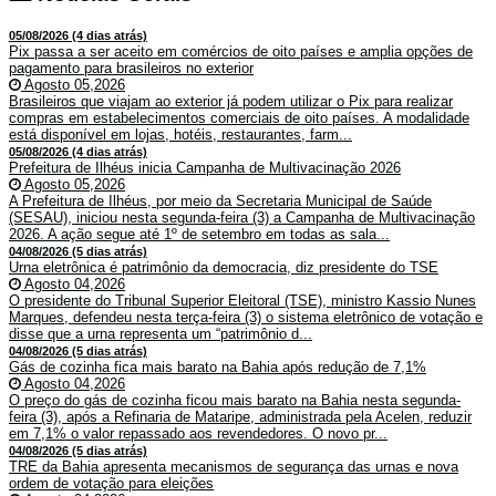
05/08/2026 (4 dias atrás)
Pix passa a ser aceito em comércios de oito países e amplia opções de
pagamento para brasileiros no exterior
Agosto 05,2026
Brasileiros que viajam ao exterior já podem utilizar o Pix para realizar
compras em estabelecimentos comerciais de oito países. A modalidade
está disponível em lojas, hotéis, restaurantes, farm...
05/08/2026 (4 dias atrás)
Prefeitura de Ilhéus inicia Campanha de Multivacinação 2026
Agosto 05,2026
A Prefeitura de Ilhéus, por meio da Secretaria Municipal de Saúde
(SESAU), iniciou nesta segunda-feira (3) a Campanha de Multivacinação
2026. A ação segue até 1º de setembro em todas as sala...
04/08/2026 (5 dias atrás)
Urna eletrônica é patrimônio da democracia, diz presidente do TSE
Agosto 04,2026
O presidente do Tribunal Superior Eleitoral (TSE), ministro Kassio Nunes
Marques, defendeu nesta terça-feira (3) o sistema eletrônico de votação e
disse que a urna representa um “patrimônio d...
04/08/2026 (5 dias atrás)
Gás de cozinha fica mais barato na Bahia após redução de 7,1%
Agosto 04,2026
O preço do gás de cozinha ficou mais barato na Bahia nesta segunda-
feira (3), após a Refinaria de Mataripe, administrada pela Acelen, reduzir
em 7,1% o valor repassado aos revendedores. O novo pr...
04/08/2026 (5 dias atrás)
TRE da Bahia apresenta mecanismos de segurança das urnas e nova
ordem de votação para eleições