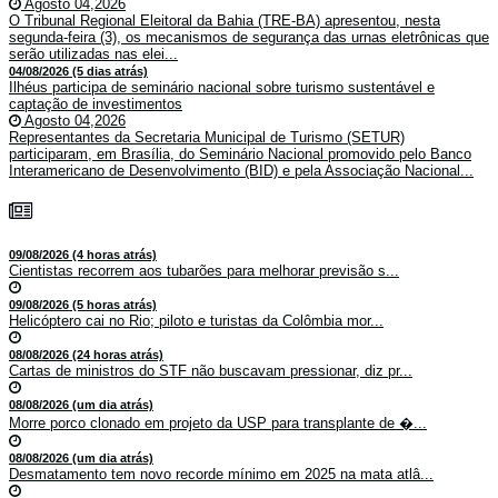
Agosto 04,2026
O Tribunal Regional Eleitoral da Bahia (TRE-BA) apresentou, nesta
segunda-feira (3), os mecanismos de segurança das urnas eletrônicas que
serão utilizadas nas elei...
04/08/2026 (5 dias atrás)
Ilhéus participa de seminário nacional sobre turismo sustentável e
captação de investimentos
Agosto 04,2026
Representantes da Secretaria Municipal de Turismo (SETUR)
participaram, em Brasília, do Seminário Nacional promovido pelo Banco
Interamericano de Desenvolvimento (BID) e pela Associação Nacional...
09/08/2026 (4 horas atrás)
Cientistas recorrem aos tubarões para melhorar previsão s...
09/08/2026 (5 horas atrás)
Helicóptero cai no Rio; piloto e turistas da Colômbia mor...
08/08/2026 (24 horas atrás)
Cartas de ministros do STF não buscavam pressionar, diz pr...
08/08/2026 (um dia atrás)
Morre porco clonado em projeto da USP para transplante de �...
08/08/2026 (um dia atrás)
Desmatamento tem novo recorde mínimo em 2025 na mata atlâ...