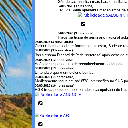
Gás de cozinha fica mais barato na Bahi
04/08/2026 (3 dias atrás)
TRE da Bahia apresenta mecanismos de s
04/08/2026 (3 dias atrás)
Ilhéus participa de seminário nacional so
07/08/2026 (3 horas atrás)
Ciclone-bomba pode se formar nesta sexta; Sudeste terá
06/08/2026 (9 horas atrás)
Janja chama Discord de 'rede horrorosa' após caso de s
06/08/2026 (12 horas atrás)
Agência suspende uso de reconhecimento facial para c
06/08/2026 (13 horas atrás)
Entenda o que é um ciclone-bomba
06/08/2026 (14 horas atrás)
Medicamento reduz em até 85% internações no SUS por 
06/08/2026 (16 horas atrás)
PGR troca pedido de aposentadoria compulsória de Buzzi