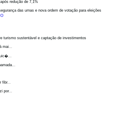
a após redução de 7,1%
egurança das urnas e nova ordem de votação para eleições
bre turismo sustentável e captação de investimentos
 mai...
uic�...
hamada...
fibr...
 por...