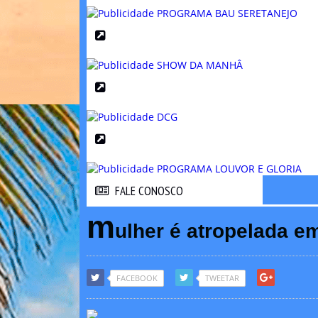
FALE CONOSCO
FALE CONOSCO
m
ulher é atropelada em
FACEBOOK
TWEETAR