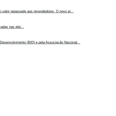
o valor repassado aos revendedores. O novo pr...
adas nas elei...
Desenvolvimento (BID) e pela Associação Nacional...