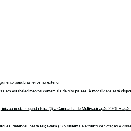
amento para brasileiros no exterior
mpras em estabelecimentos comerciais de oito países. A modalidade está disponí
, iniciou nesta segunda-feira (3) a Campanha de Multivacinação 2026. A ação
rques, defendeu nesta terça-feira (3) o sistema eletrônico de votação e disse