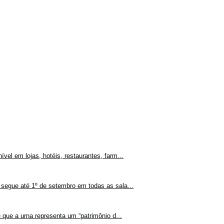
vel em lojas, hotéis, restaurantes, farm...
 segue até 1º de setembro em todas as sala...
 que a urna representa um “patrimônio d...