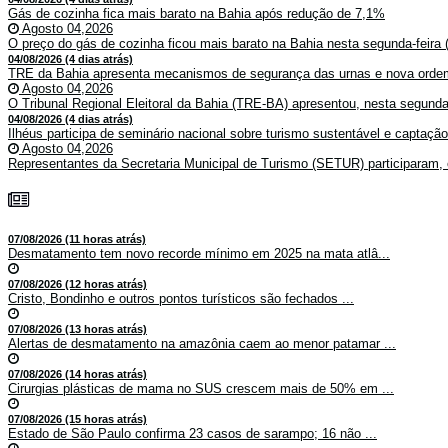
Gás de cozinha fica mais barato na Bahia após redução de 7,1%
Agosto 04,2026
O preço do gás de cozinha ficou mais barato na Bahia nesta segunda-feira (
04/08/2026 (4 dias atrás)
TRE da Bahia apresenta mecanismos de segurança das urnas e nova ordem
Agosto 04,2026
O Tribunal Regional Eleitoral da Bahia (TRE-BA) apresentou, nesta segunda-
04/08/2026 (4 dias atrás)
Ilhéus participa de seminário nacional sobre turismo sustentável e captaçã
Agosto 04,2026
Representantes da Secretaria Municipal de Turismo (SETUR) participaram, 
07/08/2026 (11 horas atrás)
Desmatamento tem novo recorde mínimo em 2025 na mata atlâ...
07/08/2026 (12 horas atrás)
Cristo, Bondinho e outros pontos turísticos são fechados ...
07/08/2026 (13 horas atrás)
Alertas de desmatamento na amazônia caem ao menor patamar ...
07/08/2026 (14 horas atrás)
Cirurgias plásticas de mama no SUS crescem mais de 50% em ...
07/08/2026 (15 horas atrás)
Estado de São Paulo confirma 23 casos de sarampo; 16 não ...