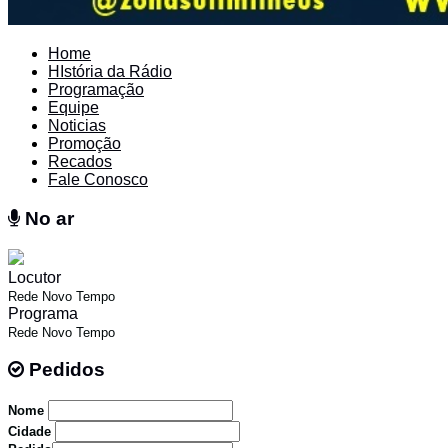
Home
HIstória da Rádio
Programação
Equipe
Noticias
Promoção
Recados
Fale Conosco
No ar
No ar
Locutor
Rede Novo Tempo
Programa
Rede Novo Tempo
Pedidos
Pedidos
Nome
Cidade