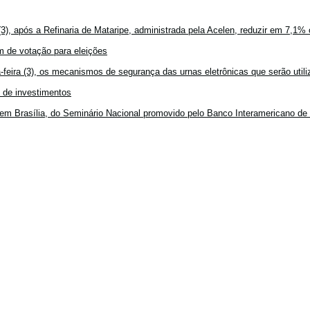
3), após a Refinaria de Mataripe, administrada pela Acelen, reduzir em 7,1% 
 de votação para eleições
feira (3), os mecanismos de segurança das urnas eletrônicas que serão utiliz
o de investimentos
em Brasília, do Seminário Nacional promovido pelo Banco Interamericano de 