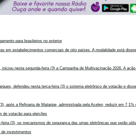
amento para brasileiros no exterior
mpras em estabelecimentos comerciais de oito países. A modalidade está disponí
, iniciou nesta segunda-feira (3) a Campanha de Multivacinação 2026. A ação
rques, defendeu nesta terça-feira (3) o sistema eletrônico de votação e disse
3), após a Refinaria de Mataripe, administrada pela Acelen, reduzir em 7,1% 
 de votação para eleições
feira (3), os mecanismos de segurança das urnas eletrônicas que serão utiliz
o de investimentos