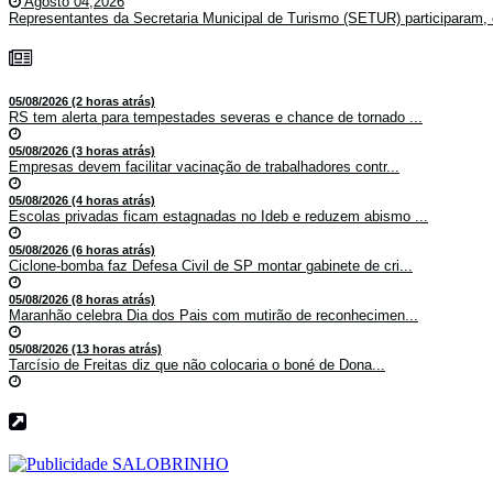
Agosto 04,2026
Representantes da Secretaria Municipal de Turismo (SETUR) participaram, 
05/08/2026 (2 horas atrás)
RS tem alerta para tempestades severas e chance de tornado ...
05/08/2026 (3 horas atrás)
Empresas devem facilitar vacinação de trabalhadores contr...
05/08/2026 (4 horas atrás)
Escolas privadas ficam estagnadas no Ideb e reduzem abismo ...
05/08/2026 (6 horas atrás)
Ciclone-bomba faz Defesa Civil de SP montar gabinete de cri...
05/08/2026 (8 horas atrás)
Maranhão celebra Dia dos Pais com mutirão de reconhecimen...
05/08/2026 (13 horas atrás)
Tarcísio de Freitas diz que não colocaria o boné de Dona...