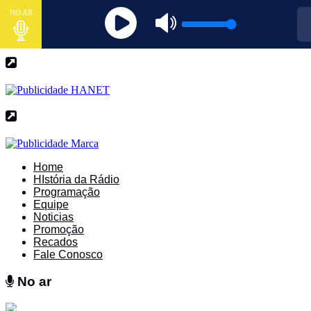
NO AR
Home
HIstória da Rádio
Programação
Equipe
Noticias
Promoção
Recados
Fale Conosco
No ar
No ar