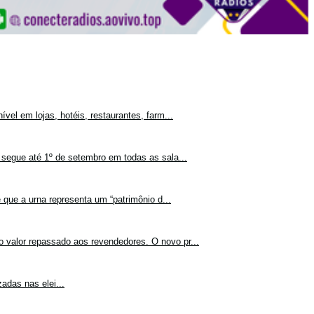
vel em lojas, hotéis, restaurantes, farm...
 segue até 1º de setembro em todas as sala...
 que a urna representa um “patrimônio d...
o valor repassado aos revendedores. O novo pr...
adas nas elei...