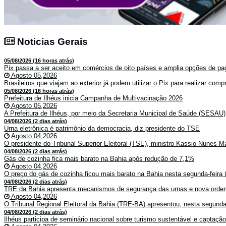
Noticias Gerais
Noticias Gerais
05/08/2026 (16 horas atrás)
Pix passa a ser aceito em comércios de oito países e amplia opções de pag
Agosto 05,2026
Brasileiros que viajam ao exterior já podem utilizar o Pix para realizar co
05/08/2026 (16 horas atrás)
Prefeitura de Ilhéus inicia Campanha de Multivacinação 2026
Agosto 05,2026
A Prefeitura de Ilhéus, por meio da Secretaria Municipal de Saúde (SESAU)
04/08/2026 (2 dias atrás)
Urna eletrônica é patrimônio da democracia, diz presidente do TSE
Agosto 04,2026
O presidente do Tribunal Superior Eleitoral (TSE), ministro Kassio Nunes Ma
04/08/2026 (2 dias atrás)
Gás de cozinha fica mais barato na Bahia após redução de 7,1%
Agosto 04,2026
O preço do gás de cozinha ficou mais barato na Bahia nesta segunda-feira (
04/08/2026 (2 dias atrás)
TRE da Bahia apresenta mecanismos de segurança das urnas e nova ordem
Agosto 04,2026
O Tribunal Regional Eleitoral da Bahia (TRE-BA) apresentou, nesta segunda-
04/08/2026 (2 dias atrás)
Ilhéus participa de seminário nacional sobre turismo sustentável e captaçã