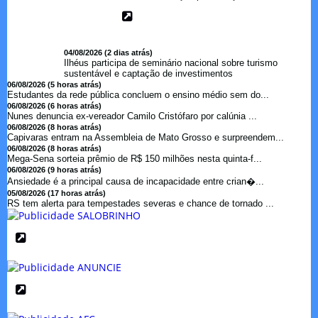
04/08/2026 (2 dias atrás)
Ilhéus participa de seminário nacional sobre turismo
sustentável e captação de investimentos
06/08/2026 (5 horas atrás)
Estudantes da rede pública concluem o ensino médio sem do...
06/08/2026 (6 horas atrás)
Nunes denuncia ex-vereador Camilo Cristófaro por calúnia ...
06/08/2026 (8 horas atrás)
Capivaras entram na Assembleia de Mato Grosso e surpreendem...
06/08/2026 (8 horas atrás)
Mega-Sena sorteia prêmio de R$ 150 milhões nesta quinta-f...
06/08/2026 (9 horas atrás)
Ansiedade é a principal causa de incapacidade entre crian�...
05/08/2026 (17 horas atrás)
RS tem alerta para tempestades severas e chance de tornado ...