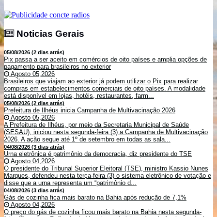
Noticias Gerais
Noticias Gerais
05/08/2026 (2 dias atrás)
Pix passa a ser aceito em comércios de oito países e amplia opções de
pagamento para brasileiros no exterior
Agosto 05,2026
Brasileiros que viajam ao exterior já podem utilizar o Pix para realizar
compras em estabelecimentos comerciais de oito países. A modalidade
está disponível em lojas, hotéis, restaurantes, farm...
05/08/2026 (2 dias atrás)
Prefeitura de Ilhéus inicia Campanha de Multivacinação 2026
Agosto 05,2026
A Prefeitura de Ilhéus, por meio da Secretaria Municipal de Saúde
(SESAU), iniciou nesta segunda-feira (3) a Campanha de Multivacinação
2026. A ação segue até 1º de setembro em todas as sala...
04/08/2026 (3 dias atrás)
Urna eletrônica é patrimônio da democracia, diz presidente do TSE
Agosto 04,2026
O presidente do Tribunal Superior Eleitoral (TSE), ministro Kassio Nunes
Marques, defendeu nesta terça-feira (3) o sistema eletrônico de votação e
disse que a urna representa um “patrimônio d...
04/08/2026 (3 dias atrás)
Gás de cozinha fica mais barato na Bahia após redução de 7,1%
Agosto 04,2026
O preço do gás de cozinha ficou mais barato na Bahia nesta segunda-