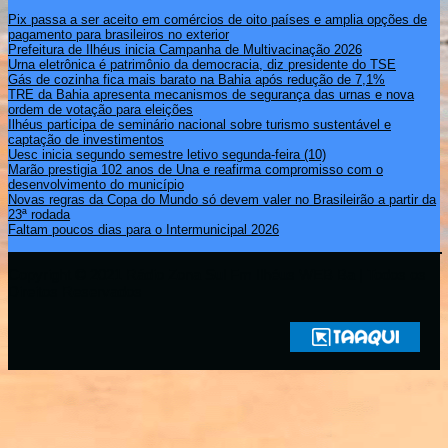
Pix passa a ser aceito em comércios de oito países e amplia opções de
pagamento para brasileiros no exterior
Prefeitura de Ilhéus inicia Campanha de Multivacinação 2026
Urna eletrônica é patrimônio da democracia, diz presidente do TSE
Gás de cozinha fica mais barato na Bahia após redução de 7,1%
TRE da Bahia apresenta mecanismos de segurança das urnas e nova
ordem de votação para eleições
Ilhéus participa de seminário nacional sobre turismo sustentável e
captação de investimentos
Uesc inicia segundo semestre letivo segunda-feira (10)
Marão prestigia 102 anos de Una e reafirma compromisso com o
desenvolvimento do município
Novas regras da Copa do Mundo só devem valer no Brasileirão a partir da
23ª rodada
Faltam poucos dias para o Intermunicipal 2026
Copyright © 2021 Rádio Zona Sul Fm Ilhéus WEB Ba | Todos os
Direitos Reservados