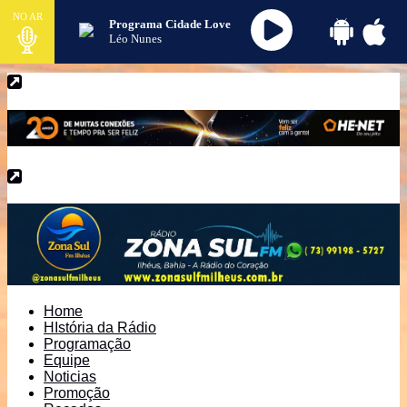
NO AR
Programa Cidade Love
Léo Nunes
Home
HIstória da Rádio
Programação
Equipe
Noticias
Promoção