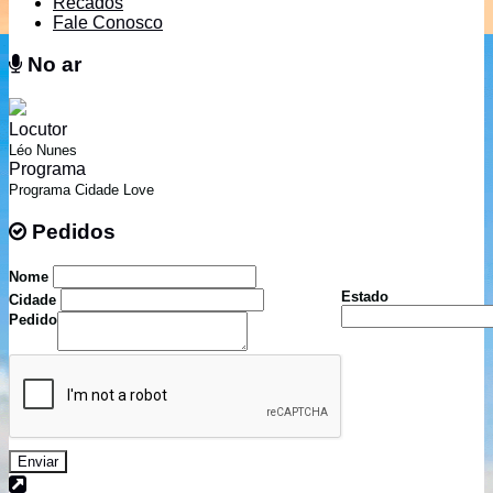
Recados
Fale Conosco
No ar
No ar
Locutor
Léo Nunes
Programa
Programa Cidade Love
Pedidos
Pedidos
Nome
Estado
Cidade
Pedido
Enviar