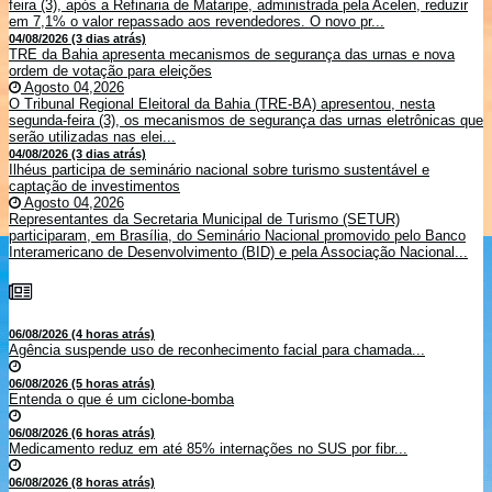
feira (3), após a Refinaria de Mataripe, administrada pela Acelen, reduzir
em 7,1% o valor repassado aos revendedores. O novo pr...
04/08/2026 (3 dias atrás)
TRE da Bahia apresenta mecanismos de segurança das urnas e nova
ordem de votação para eleições
Agosto 04,2026
O Tribunal Regional Eleitoral da Bahia (TRE-BA) apresentou, nesta
segunda-feira (3), os mecanismos de segurança das urnas eletrônicas que
serão utilizadas nas elei...
04/08/2026 (3 dias atrás)
Ilhéus participa de seminário nacional sobre turismo sustentável e
captação de investimentos
Agosto 04,2026
Representantes da Secretaria Municipal de Turismo (SETUR)
participaram, em Brasília, do Seminário Nacional promovido pelo Banco
Interamericano de Desenvolvimento (BID) e pela Associação Nacional...
06/08/2026 (4 horas atrás)
Agência suspende uso de reconhecimento facial para chamada...
06/08/2026 (5 horas atrás)
Entenda o que é um ciclone-bomba
06/08/2026 (6 horas atrás)
Medicamento reduz em até 85% internações no SUS por fibr...
06/08/2026 (8 horas atrás)