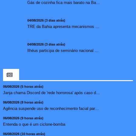
Gás de cozinha fica mais barato na Bahia após redução de 7,1%
04/08/2026 (3 dias atrás)
TRE da Bahia apresenta mecanismos de segurança das urnas e nova ordem de votação para eleições
04/08/2026 (3 dias atrás)
Ilhéus participa de seminário nacional sobre turismo sustentável e captação de investimentos
06/08/2026 (5 horas atrás)
Janja chama Discord de 'rede horrorosa' após caso de suic�...
06/08/2026 (8 horas atrás)
Agência suspende uso de reconhecimento facial para chamada...
06/08/2026 (9 horas atrás)
Entenda o que é um ciclone-bomba
06/08/2026 (10 horas atrás)