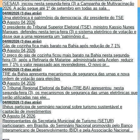
(SESAU), iniciou nesta segunda-feira (3) a Campanha de Multivacinação
2026. A ação segue até 1º de setembro em todas as sala...
04/08/2026 (3 dias atrás)
Urna eletrônica é patrimônio da democracia, diz presidente do TSE
Agosto 04,2026
O presidente do Tribunal Superior Eleitoral (TSE), ministro Kassio Nunes
Marques, defendeu nesta terça-feira (3) o sistema eletrônico de votação e
disse que a urna representa um “patrimônio d...
04/08/2026 (3 dias atrás)
Gás de cozinha fica mais barato na Bahia após redução de 7,1%
Agosto 04,2026
O preço do gás de cozinha ficou mais barato na Bahia nesta segunda-
feira (3), após a Refinaria de Mataripe, administrada pela Acelen, reduzir
em 7,1% o valor repassado aos revendedores. O novo pr...
04/08/2026 (3 dias atrás)
TRE da Bahia apresenta mecanismos de segurança das urnas e nova
ordem de votação para eleições
Agosto 04,2026
O Tribunal Regional Eleitoral da Bahia (TRE-BA) apresentou, nesta
segunda-feira (3), os mecanismos de segurança das urnas eletrônicas que
serão utilizadas nas elei...
04/08/2026 (3 dias atrás)
Ilhéus participa de seminário nacional sobre turismo sustentável e
captação de investimentos
Agosto 04,2026
Representantes da Secretaria Municipal de Turismo (SETUR)
participaram, em Brasília, do Seminário Nacional promovido pelo Banco
Interamericano de Desenvolvimento (BID) e pela Associação Nacional...