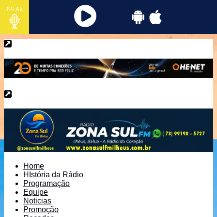
NO AR
Home
HIstória da Rádio
Programação
Equipe
Noticias
Promoção