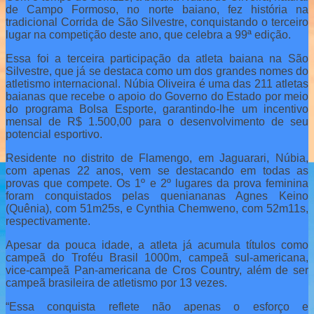
de Campo Formoso, no norte baiano, fez história na
tradicional Corrida de São Silvestre, conquistando o terceiro
lugar na competição deste ano, que celebra a 99ª edição.
Essa foi a terceira participação da atleta baiana na São
Silvestre, que já se destaca como um dos grandes nomes do
atletismo internacional. Núbia Oliveira é uma das 211 atletas
baianas que recebe o apoio do Governo do Estado por meio
do programa Bolsa Esporte, garantindo-lhe um incentivo
mensal de R$ 1.500,00 para o desenvolvimento de seu
potencial esportivo.
Residente no distrito de Flamengo, em Jaguarari, Núbia,
com apenas 22 anos, vem se destacando em todas as
provas que compete. Os 1º e 2º lugares da prova feminina
foram conquistados pelas queniananas Agnes Keino
(Quênia), com 51m25s, e Cynthia Chemweno, com 52m11s,
respectivamente.
Apesar da pouca idade, a atleta já acumula títulos como
campeã do Troféu Brasil 1000m, campeã sul-americana,
vice-campeã Pan-americana de Cros Country, além de ser
campeã brasileira de atletismo por 13 vezes.
“Essa conquista reflete não apenas o esforço e