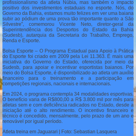
profissionalismo da atleta Núbia, mas também o impacto
positivo dos investimentos estaduais no esporte. Nós, do
Governo da Bahia, estamos muito felizes em ver uma baiana
subir ao pódium de uma prova tão importante quanto a São
Silvestre”, comemorou Vicente Neto, diretor-geral da
Superintendência dos Desportos do Estado da Bahia
(Sudesb), autarquia da Secretaria do Trabalho, Emprego,
Renda e Esporte.
Bolsa Esporte – O Programa Estadual para Apoio à Prática
do Esporte foi criado em 2009 pela Lei 11.363. É mais uma
iniciativa do Governo do Estado, oferecida por meio da
Sudesb, para apoiar e incentivar esportistas baianos. Por
meio do Bolsa Esporte, é disponibilizado ao atleta um auxílio
financeiro para o treinamento e a participação em
competições regionais, nacionais e internacionais.
Em 2024, o programa contempla 34 modalidades esportivas.
O benefício varia de R$800,00 a R$ 3.800 mil por mês para
atletas sem e com deficiência radicados no Estado, desde a
iniciação até o alto rendimento. O incentivo financeiro e
técnico é concedido, mensalmente, pelo prazo de um ano e
renovável por igual período.
Atleta treina em Jaguarari | Foto: Sebastian Lasquera