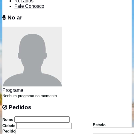
Recados
Fale Conosco
No ar
No ar
Programa
Nenhum programa no momento
Pedidos
Pedidos
Nome
Estado
Cidade
Pedido