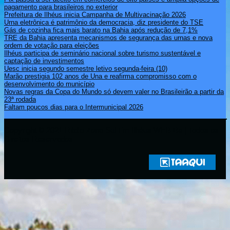
pagamento para brasileiros no exterior
Prefeitura de Ilhéus inicia Campanha de Multivacinação 2026
Urna eletrônica é patrimônio da democracia, diz presidente do TSE
Gás de cozinha fica mais barato na Bahia após redução de 7,1%
TRE da Bahia apresenta mecanismos de segurança das urnas e nova
ordem de votação para eleições
Ilhéus participa de seminário nacional sobre turismo sustentável e
captação de investimentos
Uesc inicia segundo semestre letivo segunda-feira (10)
Marão prestigia 102 anos de Una e reafirma compromisso com o
desenvolvimento do município
Novas regras da Copa do Mundo só devem valer no Brasileirão a partir da
23ª rodada
Faltam poucos dias para o Intermunicipal 2026
Copyright © 2021 Rádio Zona Sul Fm Ilhéus WEB Ba | Todos os
Direitos Reservados