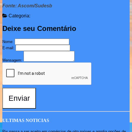
Fonte: Ascom/Sudesb
Categoria:
Deixe seu Comentário
Nome:
E-mail:
Mensagem:
Enviar
ULTIMAS NOTICIAS
Pix passa a ser aceito em comércios de oito países e amplia opções de