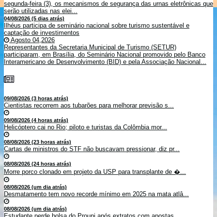
segunda-feira (3), os mecanismos de segurança das urnas eletrônicas que
serão utilizadas nas elei...
04/08/2026 (5 dias atrás)
Ilhéus participa de seminário nacional sobre turismo sustentável e
captação de investimentos
Agosto 04,2026
Representantes da Secretaria Municipal de Turismo (SETUR)
participaram, em Brasília, do Seminário Nacional promovido pelo Banco
Interamericano de Desenvolvimento (BID) e pela Associação Nacional...
09/08/2026 (3 horas atrás)
Cientistas recorrem aos tubarões para melhorar previsão s...
09/08/2026 (4 horas atrás)
Helicóptero cai no Rio; piloto e turistas da Colômbia mor...
08/08/2026 (23 horas atrás)
Cartas de ministros do STF não buscavam pressionar, diz pr...
08/08/2026 (24 horas atrás)
Morre porco clonado em projeto da USP para transplante de �...
08/08/2026 (um dia atrás)
Desmatamento tem novo recorde mínimo em 2025 na mata atlâ...
08/08/2026 (um dia atrás)
Estudante perde bolsa do Prouni após extratos com apostas ...