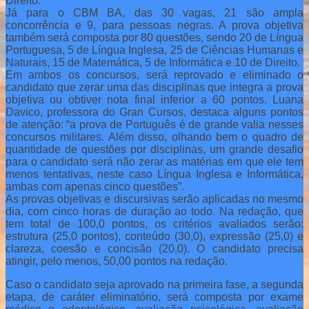
Direito.
Já para o CBM BA, das 30 vagas, 21 são ampla
concorrência e 9, para pessoas negras. A prova objetiva
também será composta por 80 questões, sendo 20 de Língua
Portuguesa, 5 de Língua Inglesa, 25 de Ciências Humanas e
Naturais, 15 de Matemática, 5 de Informática e 10 de Direito.
Em ambos os concursos, será reprovado e eliminado o
candidato que zerar uma das disciplinas que integra a prova
objetiva ou obtiver nota final inferior a 60 pontos. Luana
Davico, professora do Gran Cursos, destaca alguns pontos
de atenção: “a prova de Português é de grande valia nesses
concursos militares. Além disso, olhando bem o quadro de
quantidade de questões por disciplinas, um grande desafio
para o candidato será não zerar as matérias em que ele tem
menos tentativas, neste caso Língua Inglesa e Informática,
ambas com apenas cinco questões”.
As provas objetivas e discursivas serão aplicadas no mesmo
dia, com cinco horas de duração ao todo. Na redação, que
tem total de 100,0 pontos, os critérios avaliados serão:
estrutura (25,0 pontos), conteúdo (30,0), expressão (25,0) e
clareza, coesão e concisão (20,0). O candidato precisa
atingir, pelo menos, 50,00 pontos na redação.
Caso o candidato seja aprovado na primeira fase, a segunda
etapa, de caráter eliminatório, será composta por exame