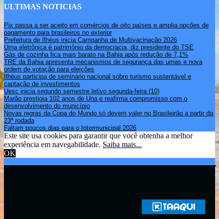
ULTIMAS NOTICIAS
Pix passa a ser aceito em comércios de oito países e amplia opções de
pagamento para brasileiros no exterior
Prefeitura de Ilhéus inicia Campanha de Multivacinação 2026
Urna eletrônica é patrimônio da democracia, diz presidente do TSE
Gás de cozinha fica mais barato na Bahia após redução de 7,1%
TRE da Bahia apresenta mecanismos de segurança das urnas e nova
ordem de votação para eleições
Ilhéus participa de seminário nacional sobre turismo sustentável e
captação de investimentos
Uesc inicia segundo semestre letivo segunda-feira (10)
Marão prestigia 102 anos de Una e reafirma compromisso com o
desenvolvimento do município
Novas regras da Copa do Mundo só devem valer no Brasileirão a partir da
23ª rodada
Faltam poucos dias para o Intermunicipal 2026
Este site usa cookies para garantir que você obtenha a melhor
experiência em navegabilidade.
Saiba mais...
OK
Copyright © 2021 Rádio Zona Sul Fm Ilhéus WEB Ba | Todos os
Direitos Reservados