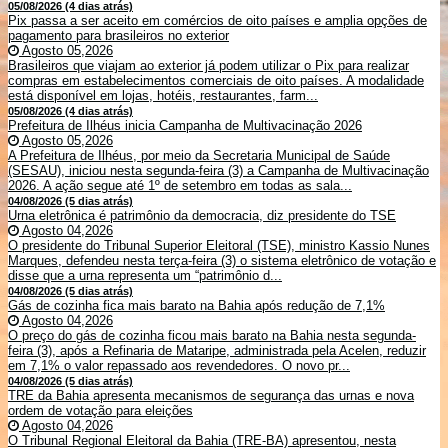
05/08/2026 (4 dias atrás)
Pix passa a ser aceito em comércios de oito países e amplia opções de
pagamento para brasileiros no exterior
Agosto 05,2026
Brasileiros que viajam ao exterior já podem utilizar o Pix para realizar
compras em estabelecimentos comerciais de oito países. A modalidade
está disponível em lojas, hotéis, restaurantes, farm...
05/08/2026 (4 dias atrás)
Prefeitura de Ilhéus inicia Campanha de Multivacinação 2026
Agosto 05,2026
A Prefeitura de Ilhéus, por meio da Secretaria Municipal de Saúde
(SESAU), iniciou nesta segunda-feira (3) a Campanha de Multivacinação
2026. A ação segue até 1º de setembro em todas as sala...
04/08/2026 (5 dias atrás)
Urna eletrônica é patrimônio da democracia, diz presidente do TSE
Agosto 04,2026
O presidente do Tribunal Superior Eleitoral (TSE), ministro Kassio Nunes
Marques, defendeu nesta terça-feira (3) o sistema eletrônico de votação e
disse que a urna representa um “patrimônio d...
04/08/2026 (5 dias atrás)
Gás de cozinha fica mais barato na Bahia após redução de 7,1%
Agosto 04,2026
O preço do gás de cozinha ficou mais barato na Bahia nesta segunda-
feira (3), após a Refinaria de Mataripe, administrada pela Acelen, reduzir
em 7,1% o valor repassado aos revendedores. O novo pr...
04/08/2026 (5 dias atrás)
TRE da Bahia apresenta mecanismos de segurança das urnas e nova
ordem de votação para eleições
Agosto 04,2026
O Tribunal Regional Eleitoral da Bahia (TRE-BA) apresentou, nesta