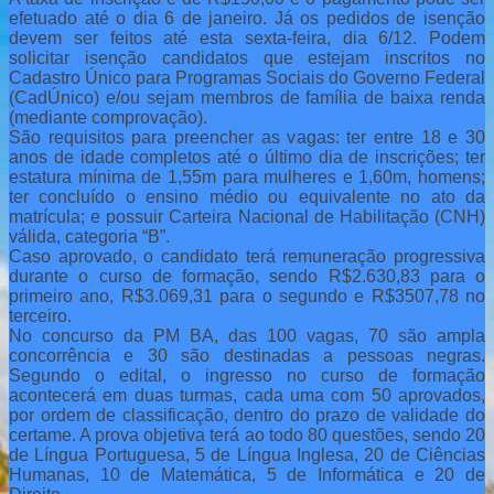
efetuado até o dia 6 de janeiro. Já os pedidos de isenção
devem ser feitos até esta sexta-feira, dia 6/12. Podem
solicitar isenção candidatos que estejam inscritos no
Cadastro Único para Programas Sociais do Governo Federal
(CadÚnico) e/ou sejam membros de família de baixa renda
(mediante comprovação).
São requisitos para preencher as vagas: ter entre 18 e 30
anos de idade completos até o último dia de inscrições; ter
estatura mínima de 1,55m para mulheres e 1,60m, homens;
ter concluído o ensino médio ou equivalente no ato da
matrícula; e possuir Carteira Nacional de Habilitação (CNH)
válida, categoria “B”.
Caso aprovado, o candidato terá remuneração progressiva
durante o curso de formação, sendo R$2.630,83 para o
primeiro ano, R$3.069,31 para o segundo e R$3507,78 no
terceiro.
No concurso da PM BA, das 100 vagas, 70 são ampla
concorrência e 30 são destinadas a pessoas negras.
Segundo o edital, o ingresso no curso de formação
acontecerá em duas turmas, cada uma com 50 aprovados,
por ordem de classificação, dentro do prazo de validade do
certame. A prova objetiva terá ao todo 80 questões, sendo 20
de Língua Portuguesa, 5 de Língua Inglesa, 20 de Ciências
Humanas, 10 de Matemática, 5 de Informática e 20 de