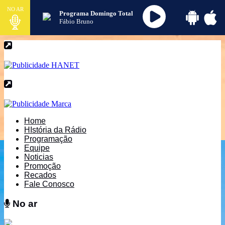
NO AR
Programa Domingo Total
Fábio Bruno
Home
HIstória da Rádio
Programação
Equipe
Noticias
Promoção
Recados
Fale Conosco
No ar
No ar