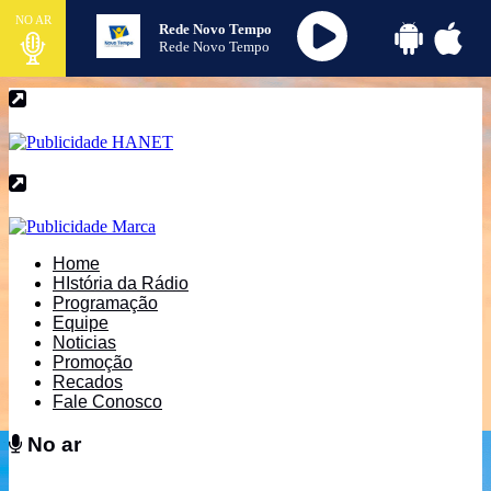
NO AR
Rede Novo Tempo
Rede Novo Tempo
Home
HIstória da Rádio
Programação
Equipe
Noticias
Promoção
Recados
Fale Conosco
No ar
No ar