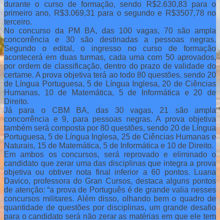
durante o curso de formação, sendo R$2.630,83 para o
primeiro ano, R$3.069,31 para o segundo e R$3507,78 no
terceiro.
No concurso da PM BA, das 100 vagas, 70 são ampla
concorrência e 30 são destinadas a pessoas negras.
Segundo o edital, o ingresso no curso de formação
acontecerá em duas turmas, cada uma com 50 aprovados,
por ordem de classificação, dentro do prazo de validade do
certame. A prova objetiva terá ao todo 80 questões, sendo 20
de Língua Portuguesa, 5 de Língua Inglesa, 20 de Ciências
Humanas, 10 de Matemática, 5 de Informática e 20 de
Direito.
Já para o CBM BA, das 30 vagas, 21 são ampla
concorrência e 9, para pessoas negras. A prova objetiva
também será composta por 80 questões, sendo 20 de Língua
Portuguesa, 5 de Língua Inglesa, 25 de Ciências Humanas e
Naturais, 15 de Matemática, 5 de Informática e 10 de Direito.
Em ambos os concursos, será reprovado e eliminado o
candidato que zerar uma das disciplinas que integra a prova
objetiva ou obtiver nota final inferior a 60 pontos. Luana
Davico, professora do Gran Cursos, destaca alguns pontos
de atenção: “a prova de Português é de grande valia nesses
concursos militares. Além disso, olhando bem o quadro de
quantidade de questões por disciplinas, um grande desafio
para o candidato será não zerar as matérias em que ele tem