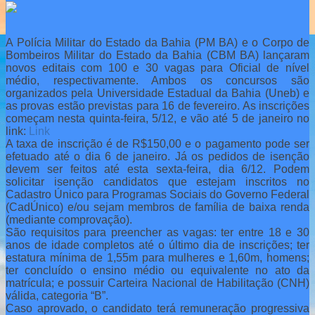
A Polícia Militar do Estado da Bahia (PM BA) e o Corpo de
Bombeiros Militar do Estado da Bahia (CBM BA) lançaram
novos editais com 100 e 30 vagas para Oficial de nível
médio, respectivamente. Ambos os concursos são
organizados pela Universidade Estadual da Bahia (Uneb) e
as provas estão previstas para 16 de fevereiro. As inscrições
começam nesta quinta-feira, 5/12, e vão até 5 de janeiro no
link:
Link
A taxa de inscrição é de R$150,00 e o pagamento pode ser
efetuado até o dia 6 de janeiro. Já os pedidos de isenção
devem ser feitos até esta sexta-feira, dia 6/12. Podem
solicitar isenção candidatos que estejam inscritos no
Cadastro Único para Programas Sociais do Governo Federal
(CadÚnico) e/ou sejam membros de família de baixa renda
(mediante comprovação).
São requisitos para preencher as vagas: ter entre 18 e 30
anos de idade completos até o último dia de inscrições; ter
estatura mínima de 1,55m para mulheres e 1,60m, homens;
ter concluído o ensino médio ou equivalente no ato da
matrícula; e possuir Carteira Nacional de Habilitação (CNH)
válida, categoria “B”.
Caso aprovado, o candidato terá remuneração progressiva