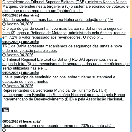
O presidente do Tribunal Superior Eleitoral (TSE), ministro Kassio Nunes
Marques, defendeu nesta terça-feira (3) o sistema eletrônico de votação e
disse que a urna representa um “patrimônio d...
04/08/2026 (4 dias atrás)
Gás de cozinha fica mais barato na Bahia após redução de 7,1%
Agosto 04,2026
O preço do gás de cozinha ficou mais barato na Bahia nesta segunda-
feira (3), após a Refinaria de Mataripe, administrada pela Acelen, reduzir
em 7,1% o valor repassado aos revendedores. O novo pr...
04/08/2026 (4 dias atrás)
TRE da Bahia apresenta mecanismos de segurança das urnas e nova
ordem de votação para eleições
Agosto 04,2026
O Tribunal Regional Eleitoral da Bahia (TRE-BA) apresentou, nesta
segunda-feira (3), os mecanismos de segurança das urnas eletrônicas que
serão utilizadas nas elei...
04/08/2026 (4 dias atrás)
Ilhéus participa de seminário nacional sobre turismo sustentável e
captação de investimentos
Agosto 04,2026
Representantes da Secretaria Municipal de Turismo (SETUR)
participaram, em Brasília, do Seminário Nacional promovido pelo Banco
Interamericano de Desenvolvimento (BID) e pela Associação Nacional...
08/08/2026 (5 horas atrás)
Desmatamento tem novo recorde mínimo em 2025 na mata atlâ...