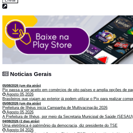
Enviar
Noticias Gerais
Noticias Gerais
05/08/2026 (um dia atrás)
Pix passa a ser aceito em comércios de oito países e amplia opções de pag
Agosto 05,2026
Brasileiros que viajam ao exterior já podem utilizar o Pix para realizar co
05/08/2026 (um dia atrás)
Prefeitura de Ilhéus inicia Campanha de Multivacinação 2026
Agosto 05,2026
A Prefeitura de Ilhéus, por meio da Secretaria Municipal de Saúde (SESAU)
04/08/2026 (2 dias atrás)
Urna eletrônica é patrimônio da democracia, diz presidente do TSE
Agosto 04,2026