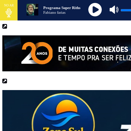
NO AR
Programa Super Riths
Fabiano farias