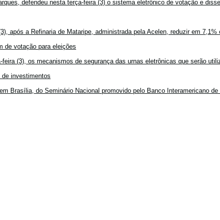
rques, defendeu nesta terça-feira (3) o sistema eletrônico de votação e disse
3), após a Refinaria de Mataripe, administrada pela Acelen, reduzir em 7,1% 
 de votação para eleições
feira (3), os mecanismos de segurança das urnas eletrônicas que serão utiliz
o de investimentos
em Brasília, do Seminário Nacional promovido pelo Banco Interamericano de 