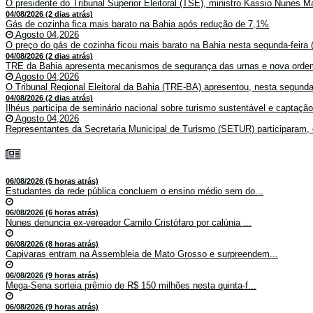
O presidente do Tribunal Superior Eleitoral (TSE), ministro Kassio Nunes Ma
04/08/2026 (2 dias atrás)
Gás de cozinha fica mais barato na Bahia após redução de 7,1%
Agosto 04,2026
O preço do gás de cozinha ficou mais barato na Bahia nesta segunda-feira (
04/08/2026 (2 dias atrás)
TRE da Bahia apresenta mecanismos de segurança das urnas e nova ordem
Agosto 04,2026
O Tribunal Regional Eleitoral da Bahia (TRE-BA) apresentou, nesta segunda-
04/08/2026 (2 dias atrás)
Ilhéus participa de seminário nacional sobre turismo sustentável e captaçã
Agosto 04,2026
Representantes da Secretaria Municipal de Turismo (SETUR) participaram, 
06/08/2026 (5 horas atrás)
Estudantes da rede pública concluem o ensino médio sem do...
06/08/2026 (6 horas atrás)
Nunes denuncia ex-vereador Camilo Cristófaro por calúnia ...
06/08/2026 (8 horas atrás)
Capivaras entram na Assembleia de Mato Grosso e surpreendem...
06/08/2026 (9 horas atrás)
Mega-Sena sorteia prêmio de R$ 150 milhões nesta quinta-f...
06/08/2026 (9 horas atrás)