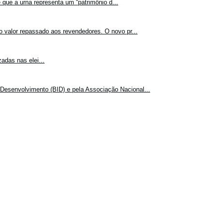
 que a urna representa um “patrimônio d...
o valor repassado aos revendedores. O novo pr...
adas nas elei...
Desenvolvimento (BID) e pela Associação Nacional...