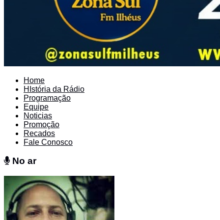
Home
HIstória da Rádio
Programação
Equipe
Noticias
Promoção
Recados
Fale Conosco
No ar
No ar