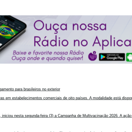
amento para brasileiros no exterior
mpras em estabelecimentos comerciais de oito países. A modalidade está disponí
, iniciou nesta segunda-feira (3) a Campanha de Multivacinação 2026. A ação