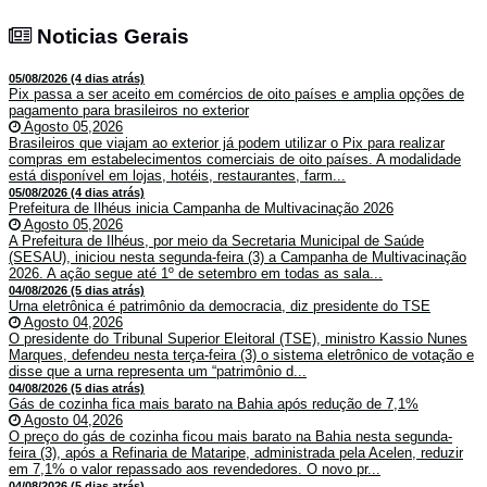
Noticias Gerais
Noticias Gerais
05/08/2026 (4 dias atrás)
Pix passa a ser aceito em comércios de oito países e amplia opções de
pagamento para brasileiros no exterior
Agosto 05,2026
Brasileiros que viajam ao exterior já podem utilizar o Pix para realizar
compras em estabelecimentos comerciais de oito países. A modalidade
está disponível em lojas, hotéis, restaurantes, farm...
05/08/2026 (4 dias atrás)
Prefeitura de Ilhéus inicia Campanha de Multivacinação 2026
Agosto 05,2026
A Prefeitura de Ilhéus, por meio da Secretaria Municipal de Saúde
(SESAU), iniciou nesta segunda-feira (3) a Campanha de Multivacinação
2026. A ação segue até 1º de setembro em todas as sala...
04/08/2026 (5 dias atrás)
Urna eletrônica é patrimônio da democracia, diz presidente do TSE
Agosto 04,2026
O presidente do Tribunal Superior Eleitoral (TSE), ministro Kassio Nunes
Marques, defendeu nesta terça-feira (3) o sistema eletrônico de votação e
disse que a urna representa um “patrimônio d...
04/08/2026 (5 dias atrás)
Gás de cozinha fica mais barato na Bahia após redução de 7,1%
Agosto 04,2026
O preço do gás de cozinha ficou mais barato na Bahia nesta segunda-
feira (3), após a Refinaria de Mataripe, administrada pela Acelen, reduzir
em 7,1% o valor repassado aos revendedores. O novo pr...
04/08/2026 (5 dias atrás)