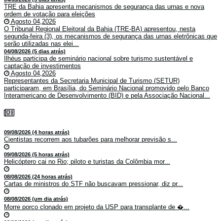
TRE da Bahia apresenta mecanismos de segurança das urnas e nova
ordem de votação para eleições
Agosto 04,2026
O Tribunal Regional Eleitoral da Bahia (TRE-BA) apresentou, nesta
segunda-feira (3), os mecanismos de segurança das urnas eletrônicas que
serão utilizadas nas elei...
04/08/2026 (5 dias atrás)
Ilhéus participa de seminário nacional sobre turismo sustentável e
captação de investimentos
Agosto 04,2026
Representantes da Secretaria Municipal de Turismo (SETUR)
participaram, em Brasília, do Seminário Nacional promovido pelo Banco
Interamericano de Desenvolvimento (BID) e pela Associação Nacional...
09/08/2026 (4 horas atrás)
Cientistas recorrem aos tubarões para melhorar previsão s...
09/08/2026 (5 horas atrás)
Helicóptero cai no Rio; piloto e turistas da Colômbia mor...
08/08/2026 (24 horas atrás)
Cartas de ministros do STF não buscavam pressionar, diz pr...
08/08/2026 (um dia atrás)
Morre porco clonado em projeto da USP para transplante de �...