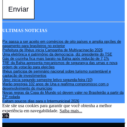
Enviar
ULTIMAS NOTICIAS
Pix passa a ser aceito em comércios de oito países e amplia opções de
pagamento para brasileiros no exterior
Prefeitura de Ilhéus inicia Campanha de Multivacinação 2026
Urna eletrônica é patrimônio da democracia, diz presidente do TSE
Gás de cozinha fica mais barato na Bahia após redução de 7,1%
TRE da Bahia apresenta mecanismos de segurança das urnas e nova
ordem de votação para eleições
Ilhéus participa de seminário nacional sobre turismo sustentável e
captação de investimentos
Uesc inicia segundo semestre letivo segunda-feira (10)
Marão prestigia 102 anos de Una e reafirma compromisso com o
desenvolvimento do município
Novas regras da Copa do Mundo só devem valer no Brasileirão a partir da
23ª rodada
Faltam poucos dias para o Intermunicipal 2026
Este site usa cookies para garantir que você obtenha a melhor
experiência em navegabilidade.
Saiba mais...
OK