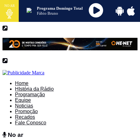
NO AR
Programa Domingo Total
Fábio Bruno
Home
HIstória da Rádio
Programação
Equipe
Noticias
Promoção
Recados
Fale Conosco
No ar
No ar