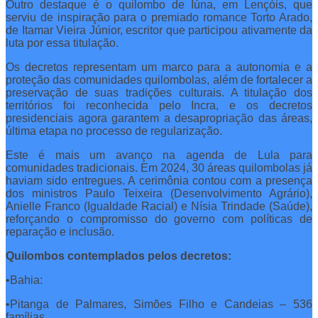
Outro destaque é o quilombo de Iúna, em Lençóis, que
serviu de inspiração para o premiado romance Torto Arado,
de Itamar Vieira Júnior, escritor que participou ativamente da
luta por essa titulação.
Os decretos representam um marco para a autonomia e a
proteção das comunidades quilombolas, além de fortalecer a
preservação de suas tradições culturais. A titulação dos
territórios foi reconhecida pelo Incra, e os decretos
presidenciais agora garantem a desapropriação das áreas,
última etapa no processo de regularização.
Este é mais um avanço na agenda de Lula para
comunidades tradicionais. Em 2024, 30 áreas quilombolas já
haviam sido entregues. A cerimônia contou com a presença
dos ministros Paulo Teixeira (Desenvolvimento Agrário),
Anielle Franco (Igualdade Racial) e Nísia Trindade (Saúde),
reforçando o compromisso do governo com políticas de
reparação e inclusão.
Quilombos contemplados pelos decretos:
•Bahia:
•Pitanga de Palmares, Simões Filho e Candeias – 536
famílias