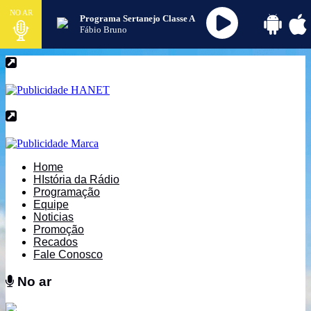
NO AR
Programa Sertanejo Classe A
Fábio Bruno
Home
HIstória da Rádio
Programação
Equipe
Noticias
Promoção
Recados
Fale Conosco
No ar
No ar