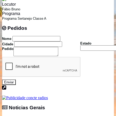
Locutor
Fábio Bruno
Programa
Programa Sertanejo Classe A
Pedidos
Pedidos
Nome
Estado
Cidade
Pedido
Enviar
Noticias Gerais
Noticias Gerais