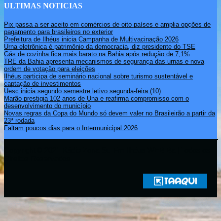
ULTIMAS NOTICIAS
Pix passa a ser aceito em comércios de oito países e amplia opções de
pagamento para brasileiros no exterior
Prefeitura de Ilhéus inicia Campanha de Multivacinação 2026
Urna eletrônica é patrimônio da democracia, diz presidente do TSE
Gás de cozinha fica mais barato na Bahia após redução de 7,1%
TRE da Bahia apresenta mecanismos de segurança das urnas e nova
ordem de votação para eleições
Ilhéus participa de seminário nacional sobre turismo sustentável e
captação de investimentos
Uesc inicia segundo semestre letivo segunda-feira (10)
Marão prestigia 102 anos de Una e reafirma compromisso com o
desenvolvimento do município
Novas regras da Copa do Mundo só devem valer no Brasileirão a partir da
23ª rodada
Faltam poucos dias para o Intermunicipal 2026
Copyright © 2021 Rádio Zona Sul Fm Ilhéus WEB Ba | Todos os
Direitos Reservados