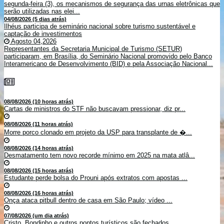
segunda-feira (3), os mecanismos de segurança das urnas eletrônicas que
serão utilizadas nas elei...
04/08/2026 (5 dias atrás)
Ilhéus participa de seminário nacional sobre turismo sustentável e
captação de investimentos
Agosto 04,2026
Representantes da Secretaria Municipal de Turismo (SETUR)
participaram, em Brasília, do Seminário Nacional promovido pelo Banco
Interamericano de Desenvolvimento (BID) e pela Associação Nacional...
08/08/2026 (10 horas atrás)
Cartas de ministros do STF não buscavam pressionar, diz pr...
08/08/2026 (11 horas atrás)
Morre porco clonado em projeto da USP para transplante de �...
08/08/2026 (14 horas atrás)
Desmatamento tem novo recorde mínimo em 2025 na mata atlâ...
08/08/2026 (15 horas atrás)
Estudante perde bolsa do Prouni após extratos com apostas ...
08/08/2026 (16 horas atrás)
Onça ataca pitbull dentro de casa em São Paulo; vídeo ...
07/08/2026 (um dia atrás)
Cristo, Bondinho e outros pontos turísticos são fechados ...