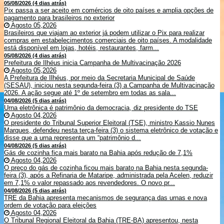
05/08/2026 (4 dias atrás)
Pix passa a ser aceito em comércios de oito países e amplia opções de
pagamento para brasileiros no exterior
Agosto 05,2026
Brasileiros que viajam ao exterior já podem utilizar o Pix para realizar
compras em estabelecimentos comerciais de oito países. A modalidade
está disponível em lojas, hotéis, restaurantes, farm...
05/08/2026 (4 dias atrás)
Prefeitura de Ilhéus inicia Campanha de Multivacinação 2026
Agosto 05,2026
A Prefeitura de Ilhéus, por meio da Secretaria Municipal de Saúde
(SESAU), iniciou nesta segunda-feira (3) a Campanha de Multivacinação
2026. A ação segue até 1º de setembro em todas as sala...
04/08/2026 (5 dias atrás)
Urna eletrônica é patrimônio da democracia, diz presidente do TSE
Agosto 04,2026
O presidente do Tribunal Superior Eleitoral (TSE), ministro Kassio Nunes
Marques, defendeu nesta terça-feira (3) o sistema eletrônico de votação e
disse que a urna representa um “patrimônio d...
04/08/2026 (5 dias atrás)
Gás de cozinha fica mais barato na Bahia após redução de 7,1%
Agosto 04,2026
O preço do gás de cozinha ficou mais barato na Bahia nesta segunda-
feira (3), após a Refinaria de Mataripe, administrada pela Acelen, reduzir
em 7,1% o valor repassado aos revendedores. O novo pr...
04/08/2026 (5 dias atrás)
TRE da Bahia apresenta mecanismos de segurança das urnas e nova
ordem de votação para eleições
Agosto 04,2026
O Tribunal Regional Eleitoral da Bahia (TRE-BA) apresentou, nesta