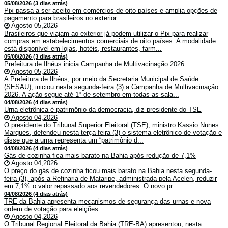
05/08/2026 (3 dias atrás)
Pix passa a ser aceito em comércios de oito países e amplia opções de
pagamento para brasileiros no exterior
Agosto 05,2026
Brasileiros que viajam ao exterior já podem utilizar o Pix para realizar
compras em estabelecimentos comerciais de oito países. A modalidade
está disponível em lojas, hotéis, restaurantes, farm...
05/08/2026 (3 dias atrás)
Prefeitura de Ilhéus inicia Campanha de Multivacinação 2026
Agosto 05,2026
A Prefeitura de Ilhéus, por meio da Secretaria Municipal de Saúde
(SESAU), iniciou nesta segunda-feira (3) a Campanha de Multivacinação
2026. A ação segue até 1º de setembro em todas as sala...
04/08/2026 (4 dias atrás)
Urna eletrônica é patrimônio da democracia, diz presidente do TSE
Agosto 04,2026
O presidente do Tribunal Superior Eleitoral (TSE), ministro Kassio Nunes
Marques, defendeu nesta terça-feira (3) o sistema eletrônico de votação e
disse que a urna representa um “patrimônio d...
04/08/2026 (4 dias atrás)
Gás de cozinha fica mais barato na Bahia após redução de 7,1%
Agosto 04,2026
O preço do gás de cozinha ficou mais barato na Bahia nesta segunda-
feira (3), após a Refinaria de Mataripe, administrada pela Acelen, reduzir
em 7,1% o valor repassado aos revendedores. O novo pr...
04/08/2026 (4 dias atrás)
TRE da Bahia apresenta mecanismos de segurança das urnas e nova
ordem de votação para eleições
Agosto 04,2026
O Tribunal Regional Eleitoral da Bahia (TRE-BA) apresentou, nesta