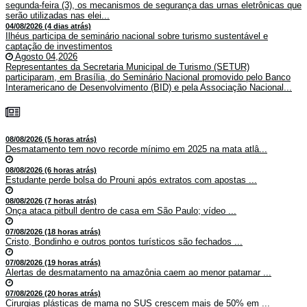
segunda-feira (3), os mecanismos de segurança das urnas eletrônicas que
serão utilizadas nas elei...
04/08/2026 (4 dias atrás)
Ilhéus participa de seminário nacional sobre turismo sustentável e
captação de investimentos
Agosto 04,2026
Representantes da Secretaria Municipal de Turismo (SETUR)
participaram, em Brasília, do Seminário Nacional promovido pelo Banco
Interamericano de Desenvolvimento (BID) e pela Associação Nacional...
08/08/2026 (5 horas atrás)
Desmatamento tem novo recorde mínimo em 2025 na mata atlâ...
08/08/2026 (6 horas atrás)
Estudante perde bolsa do Prouni após extratos com apostas ...
08/08/2026 (7 horas atrás)
Onça ataca pitbull dentro de casa em São Paulo; vídeo ...
07/08/2026 (18 horas atrás)
Cristo, Bondinho e outros pontos turísticos são fechados ...
07/08/2026 (19 horas atrás)
Alertas de desmatamento na amazônia caem ao menor patamar ...
07/08/2026 (20 horas atrás)
Cirurgias plásticas de mama no SUS crescem mais de 50% em ...