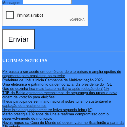
Mensagem:
Enviar
ULTIMAS NOTICIAS
Pix passa a ser aceito em comércios de oito países e amplia opções de
pagamento para brasileiros no exterior
Prefeitura de Ilhéus inicia Campanha de Multivacinação 2026
Urna eletrônica é patrimônio da democracia, diz presidente do TSE
Gás de cozinha fica mais barato na Bahia após redução de 7,1%
TRE da Bahia apresenta mecanismos de segurança das urnas e nova
ordem de votação para eleições
Ilhéus participa de seminário nacional sobre turismo sustentável e
captação de investimentos
Uesc inicia segundo semestre letivo segunda-feira (10)
Marão prestigia 102 anos de Una e reafirma compromisso com o
desenvolvimento do município
Novas regras da Copa do Mundo só devem valer no Brasileirão a partir da
23ª rodada