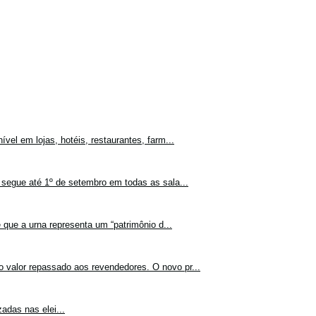
vel em lojas, hotéis, restaurantes, farm...
 segue até 1º de setembro em todas as sala...
 que a urna representa um “patrimônio d...
o valor repassado aos revendedores. O novo pr...
adas nas elei...