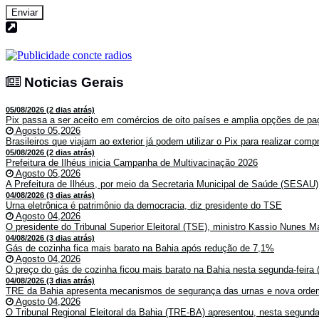
Enviar
Noticias Gerais
Noticias Gerais
05/08/2026 (2 dias atrás)
Pix passa a ser aceito em comércios de oito países e amplia opções de pag
Agosto 05,2026
Brasileiros que viajam ao exterior já podem utilizar o Pix para realizar co
05/08/2026 (2 dias atrás)
Prefeitura de Ilhéus inicia Campanha de Multivacinação 2026
Agosto 05,2026
A Prefeitura de Ilhéus, por meio da Secretaria Municipal de Saúde (SESAU)
04/08/2026 (3 dias atrás)
Urna eletrônica é patrimônio da democracia, diz presidente do TSE
Agosto 04,2026
O presidente do Tribunal Superior Eleitoral (TSE), ministro Kassio Nunes Ma
04/08/2026 (3 dias atrás)
Gás de cozinha fica mais barato na Bahia após redução de 7,1%
Agosto 04,2026
O preço do gás de cozinha ficou mais barato na Bahia nesta segunda-feira (
04/08/2026 (3 dias atrás)
TRE da Bahia apresenta mecanismos de segurança das urnas e nova ordem
Agosto 04,2026
O Tribunal Regional Eleitoral da Bahia (TRE-BA) apresentou, nesta segunda-