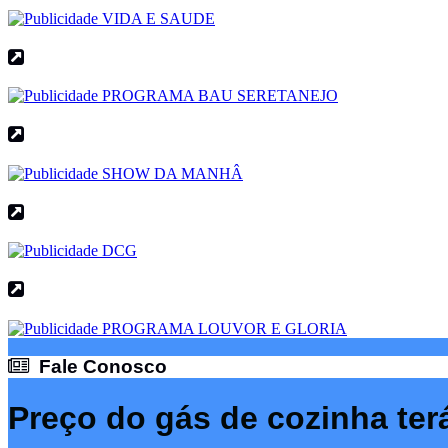
Fale Conosco
Fale Conosco
Preço do gás de cozinha ter