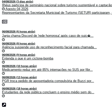
04/08/2026 (3 dias atrás)
Ilhéus participa de seminário nacional sobre turismo sustentável e captaçã
Agosto 04,2026
Representantes da Secretaria Municipal de Turismo (SETUR) participaram, 
06/08/2026 (6 horas atrás)
Janja chama Discord de 'rede horrorosa' após caso de suic�...
06/08/2026 (8 horas atrás)
Agência suspende uso de reconhecimento facial para chamada...
06/08/2026 (9 horas atrás)
Entenda o que é um ciclone-bomba
06/08/2026 (10 horas atrás)
Medicamento reduz em até 85% internações no SUS por fibr...
06/08/2026 (13 horas atrás)
PGR troca pedido de aposentadoria compulsória de Buzzi por...
06/08/2026 (18 horas atrás)
Estudantes da rede pública concluem o ensino médio sem do...