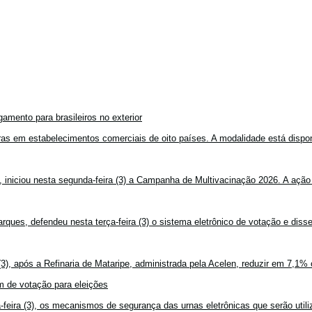
amento para brasileiros no exterior
mpras em estabelecimentos comerciais de oito países. A modalidade está disponí
, iniciou nesta segunda-feira (3) a Campanha de Multivacinação 2026. A ação
rques, defendeu nesta terça-feira (3) o sistema eletrônico de votação e disse
3), após a Refinaria de Mataripe, administrada pela Acelen, reduzir em 7,1% 
 de votação para eleições
feira (3), os mecanismos de segurança das urnas eletrônicas que serão utiliz