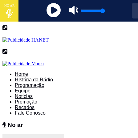
NO AR
Home
HIstória da Rádio
Programação
Equipe
Noticias
Promoção
Recados
Fale Conosco
No ar
No ar