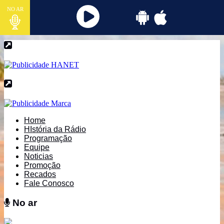
NO AR
Home
HIstória da Rádio
Programação
Equipe
Noticias
Promoção
Recados
Fale Conosco
No ar
No ar