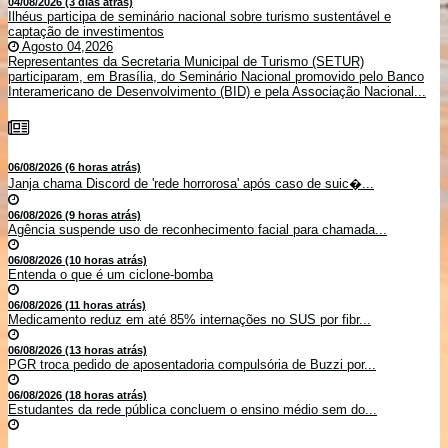
04/08/2026 (3 dias atrás)
Ilhéus participa de seminário nacional sobre turismo sustentável e
captação de investimentos
Agosto 04,2026
Representantes da Secretaria Municipal de Turismo (SETUR)
participaram, em Brasília, do Seminário Nacional promovido pelo Banco
Interamericano de Desenvolvimento (BID) e pela Associação Nacional...
06/08/2026 (6 horas atrás)
Janja chama Discord de 'rede horrorosa' após caso de suic�...
06/08/2026 (9 horas atrás)
Agência suspende uso de reconhecimento facial para chamada...
06/08/2026 (10 horas atrás)
Entenda o que é um ciclone-bomba
06/08/2026 (11 horas atrás)
Medicamento reduz em até 85% internações no SUS por fibr...
06/08/2026 (13 horas atrás)
PGR troca pedido de aposentadoria compulsória de Buzzi por...
06/08/2026 (18 horas atrás)
Estudantes da rede pública concluem o ensino médio sem do...