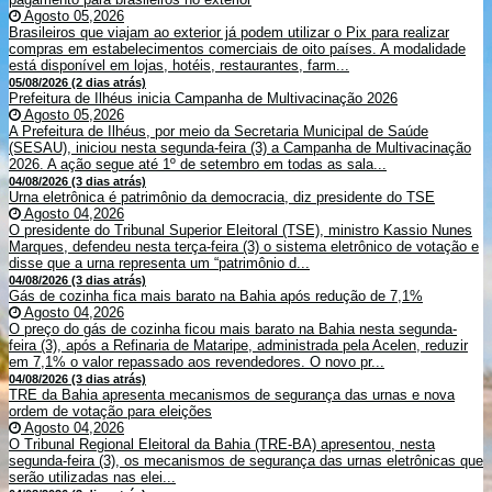
Agosto 05,2026
Brasileiros que viajam ao exterior já podem utilizar o Pix para realizar
compras em estabelecimentos comerciais de oito países. A modalidade
está disponível em lojas, hotéis, restaurantes, farm...
05/08/2026 (2 dias atrás)
Prefeitura de Ilhéus inicia Campanha de Multivacinação 2026
Agosto 05,2026
A Prefeitura de Ilhéus, por meio da Secretaria Municipal de Saúde
(SESAU), iniciou nesta segunda-feira (3) a Campanha de Multivacinação
2026. A ação segue até 1º de setembro em todas as sala...
04/08/2026 (3 dias atrás)
Urna eletrônica é patrimônio da democracia, diz presidente do TSE
Agosto 04,2026
O presidente do Tribunal Superior Eleitoral (TSE), ministro Kassio Nunes
Marques, defendeu nesta terça-feira (3) o sistema eletrônico de votação e
disse que a urna representa um “patrimônio d...
04/08/2026 (3 dias atrás)
Gás de cozinha fica mais barato na Bahia após redução de 7,1%
Agosto 04,2026
O preço do gás de cozinha ficou mais barato na Bahia nesta segunda-
feira (3), após a Refinaria de Mataripe, administrada pela Acelen, reduzir
em 7,1% o valor repassado aos revendedores. O novo pr...
04/08/2026 (3 dias atrás)
TRE da Bahia apresenta mecanismos de segurança das urnas e nova
ordem de votação para eleições
Agosto 04,2026
O Tribunal Regional Eleitoral da Bahia (TRE-BA) apresentou, nesta
segunda-feira (3), os mecanismos de segurança das urnas eletrônicas que
serão utilizadas nas elei...