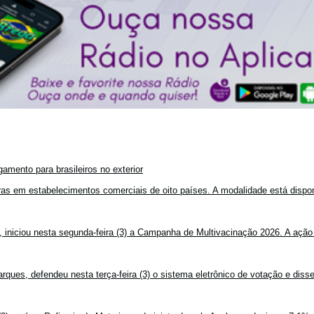
amento para brasileiros no exterior
mpras em estabelecimentos comerciais de oito países. A modalidade está disponí
, iniciou nesta segunda-feira (3) a Campanha de Multivacinação 2026. A ação
rques, defendeu nesta terça-feira (3) o sistema eletrônico de votação e disse