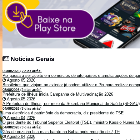
Noticias Gerais
Noticias Gerais
05/08/2026 (2 dias atrás)
Pix passa a ser aceito em comércios de oito países e amplia opções de pag
Agosto 05,2026
Brasileiros que viajam ao exterior já podem utilizar o Pix para realizar co
05/08/2026 (2 dias atrás)
Prefeitura de Ilhéus inicia Campanha de Multivacinação 2026
Agosto 05,2026
A Prefeitura de Ilhéus, por meio da Secretaria Municipal de Saúde (SESAU)
04/08/2026 (3 dias atrás)
Urna eletrônica é patrimônio da democracia, diz presidente do TSE
Agosto 04,2026
O presidente do Tribunal Superior Eleitoral (TSE), ministro Kassio Nunes Ma
04/08/2026 (3 dias atrás)
Gás de cozinha fica mais barato na Bahia após redução de 7,1%
Agosto 04,2026