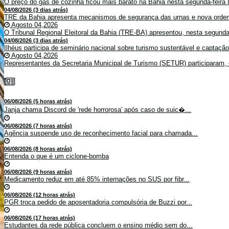
O preço do gás de cozinha ficou mais barato na Bahia nesta segunda-feira (
04/08/2026 (3 dias atrás)
TRE da Bahia apresenta mecanismos de segurança das urnas e nova ordem
Agosto 04,2026
O Tribunal Regional Eleitoral da Bahia (TRE-BA) apresentou, nesta segunda-
04/08/2026 (3 dias atrás)
Ilhéus participa de seminário nacional sobre turismo sustentável e captaçã
Agosto 04,2026
Representantes da Secretaria Municipal de Turismo (SETUR) participaram, 
06/08/2026 (5 horas atrás)
Janja chama Discord de 'rede horrorosa' após caso de suic�...
06/08/2026 (7 horas atrás)
Agência suspende uso de reconhecimento facial para chamada...
06/08/2026 (8 horas atrás)
Entenda o que é um ciclone-bomba
06/08/2026 (9 horas atrás)
Medicamento reduz em até 85% internações no SUS por fibr...
06/08/2026 (12 horas atrás)
PGR troca pedido de aposentadoria compulsória de Buzzi por...
06/08/2026 (17 horas atrás)
Estudantes da rede pública concluem o ensino médio sem do...