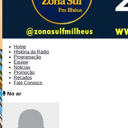
Home
HIstória da Rádio
Programação
Equipe
Noticias
Promoção
Recados
Fale Conosco
No ar
No ar