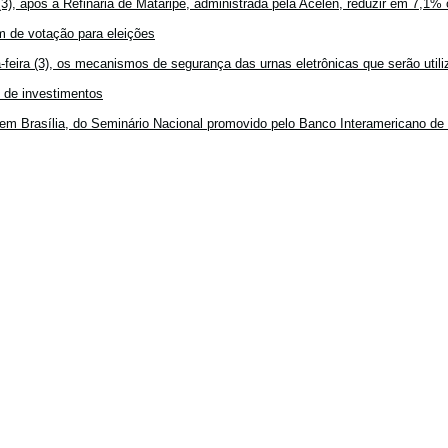
3), após a Refinaria de Mataripe, administrada pela Acelen, reduzir em 7,1% 
 de votação para eleições
feira (3), os mecanismos de segurança das urnas eletrônicas que serão utiliz
o de investimentos
em Brasília, do Seminário Nacional promovido pelo Banco Interamericano de 