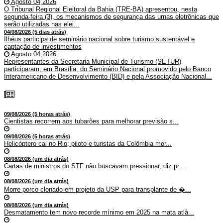
Agosto 04,2026
O Tribunal Regional Eleitoral da Bahia (TRE-BA) apresentou, nesta
segunda-feira (3), os mecanismos de segurança das urnas eletrônicas que
serão utilizadas nas elei...
04/08/2026 (5 dias atrás)
Ilhéus participa de seminário nacional sobre turismo sustentável e
captação de investimentos
Agosto 04,2026
Representantes da Secretaria Municipal de Turismo (SETUR)
participaram, em Brasília, do Seminário Nacional promovido pelo Banco
Interamericano de Desenvolvimento (BID) e pela Associação Nacional...
09/08/2026 (5 horas atrás)
Cientistas recorrem aos tubarões para melhorar previsão s...
09/08/2026 (5 horas atrás)
Helicóptero cai no Rio; piloto e turistas da Colômbia mor...
08/08/2026 (um dia atrás)
Cartas de ministros do STF não buscavam pressionar, diz pr...
08/08/2026 (um dia atrás)
Morre porco clonado em projeto da USP para transplante de �...
08/08/2026 (um dia atrás)
Desmatamento tem novo recorde mínimo em 2025 na mata atlâ...