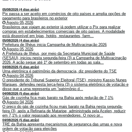
05/08/2026 (4 dias atrás)
Pix passa a ser aceito em comércios de oito países e amplia opções de
pagamento para brasileiros no exterior
Agosto 05,2026
Brasileiros que viajam ao exterior já podem utilizar o Pix para realizar
compras em estabelecimentos comerciais de oito países. A modalidade
está disponível em lojas, hotéis, restaurantes, farm...
05/08/2026 (4 dias atrás)
Prefeitura de Ilhéus inicia Campanha de Multivacinação 2026
Agosto 05,2026
A Prefeitura de Ilhéus, por meio da Secretaria Municipal de Saúde
(SESAU), iniciou nesta segunda-feira (3) a Campanha de Multivacinação
2026. A ação segue até 1º de setembro em todas as sala...
04/08/2026 (5 dias atrás)
Urna eletrônica é patrimônio da democracia, diz presidente do TSE
Agosto 04,2026
O presidente do Tribunal Superior Eleitoral (TSE), ministro Kassio Nunes
Marques, defendeu nesta terça-feira (3) o sistema eletrônico de votação e
disse que a urna representa um “patrimônio d...
04/08/2026 (5 dias atrás)
Gás de cozinha fica mais barato na Bahia após redução de 7,1%
Agosto 04,2026
O preço do gás de cozinha ficou mais barato na Bahia nesta segunda-
feira (3), após a Refinaria de Mataripe, administrada pela Acelen, reduzir
em 7,1% o valor repassado aos revendedores. O novo pr...
04/08/2026 (5 dias atrás)
TRE da Bahia apresenta mecanismos de segurança das urnas e nova
ordem de votação para eleições