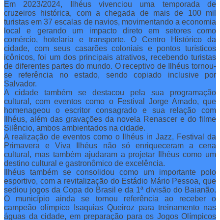
Em 2023/2024, Ilhéus vivenciou uma temporada de
cruzeiros histórica, com a chegada de mais de 100 mil
turistas em 37 escalas de navios, movimentando a economia
local e gerando um impacto direto em setores como
comércio, hotelaria e transporte. O Centro Histórico da
cidade, com seus casarões coloniais e pontos turísticos
icônicos, foi um dos principais atrativos, recebendo turistas
de diferentes partes do mundo. O receptivo de Ilhéus tornou-
se referência no estado, sendo copiado inclusive por
Salvador.
A cidade também se destacou pela sua programação
cultural, com eventos como o Festival Jorge Amado, que
homenageou o escritor consagrado e sua relação com
Ilhéus, além das gravações da novela Renascer e do filme
Silêncio, ambos ambientados na cidade.
A realização de eventos como o Ilhéus in Jazz, Festival da
Primavera e Viva Ilhéus não só enriqueceram a cena
cultural, mas também ajudaram a projetar Ilhéus como um
destino cultural e gastronômico de excelência.
Ilhéus também se consolidou como um importante polo
esportivo, com a revitalização do Estádio Mário Pessoa, que
sediou jogos da Copa do Brasil e da 1ª divisão do Baianão.
O município ainda se tornou referência ao receber o
campeão olímpico Isaquias Queiroz para treinamento nas
águas da cidade, em preparação para os Jogos Olímpicos