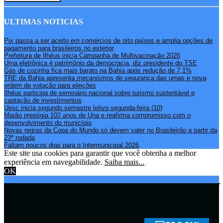
ULTIMAS NOTICIAS
Pix passa a ser aceito em comércios de oito países e amplia opções de
pagamento para brasileiros no exterior
Prefeitura de Ilhéus inicia Campanha de Multivacinação 2026
Urna eletrônica é patrimônio da democracia, diz presidente do TSE
Gás de cozinha fica mais barato na Bahia após redução de 7,1%
TRE da Bahia apresenta mecanismos de segurança das urnas e nova
ordem de votação para eleições
Ilhéus participa de seminário nacional sobre turismo sustentável e
captação de investimentos
Uesc inicia segundo semestre letivo segunda-feira (10)
Marão prestigia 102 anos de Una e reafirma compromisso com o
desenvolvimento do município
Novas regras da Copa do Mundo só devem valer no Brasileirão a partir da
23ª rodada
Faltam poucos dias para o Intermunicipal 2026
Este site usa cookies para garantir que você obtenha a melhor
experiência em navegabilidade.
Saiba mais...
OK
Copyright © 2021 Rádio Zona Sul Fm Ilhéus WEB Ba | Todos os
Direitos Reservados