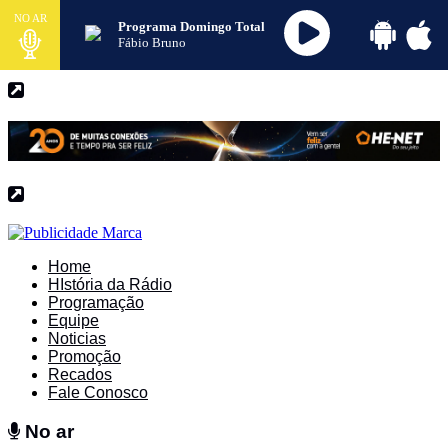
NO AR
Programa Domingo Total
Fábio Bruno
Home
HIstória da Rádio
Programação
Equipe
Noticias
Promoção
Recados
Fale Conosco
No ar
No ar