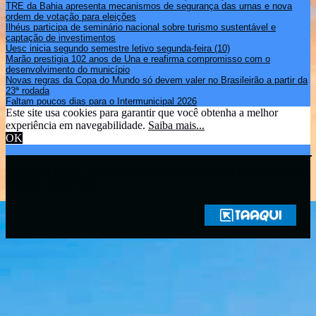
TRE da Bahia apresenta mecanismos de segurança das urnas e nova
ordem de votação para eleições
Ilhéus participa de seminário nacional sobre turismo sustentável e
captação de investimentos
Uesc inicia segundo semestre letivo segunda-feira (10)
Marão prestigia 102 anos de Una e reafirma compromisso com o
desenvolvimento do município
Novas regras da Copa do Mundo só devem valer no Brasileirão a partir da
23ª rodada
Faltam poucos dias para o Intermunicipal 2026
Este site usa cookies para garantir que você obtenha a melhor
experiência em navegabilidade.
Saiba mais...
OK
Copyright © 2021 Rádio Zona Sul Fm Ilhéus WEB Ba | Todos os
Direitos Reservados