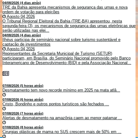
04/08/2026 (4 dias atrás)
TRE da Bahia apresenta mecanismos de segurança das urnas e nova
ordem de votação para eleições
Agosto 04,2026
O Tribunal Regional Eleitoral da Bahia (TRE-BA) apresentou, nesta
segunda-feira (3), os mecanismos de segurança das urnas eletrônicas que
serão utilizadas nas elei...
04/08/2026 (4 dias atrás)
Ilhéus participa de seminário nacional sobre turismo sustentável e
captação de investimentos
Agosto 04,2026
Representantes da Secretaria Municipal de Turismo (SETUR)
participaram, em Brasília, do Seminário Nacional promovido pelo Banco
Interamericano de Desenvolvimento (BID) e pela Associação Nacional...
07/08/2026 (5 horas atrás)
Desmatamento tem novo recorde mínimo em 2025 na mata atlâ...
07/08/2026 (6 horas atrás)
Cristo, Bondinho e outros pontos turísticos são fechados ...
07/08/2026 (7 horas atrás)
Alertas de desmatamento na amazônia caem ao menor patamar ...
07/08/2026 (8 horas atrás)
Cirurgias plásticas de mama no SUS crescem mais de 50% em ...