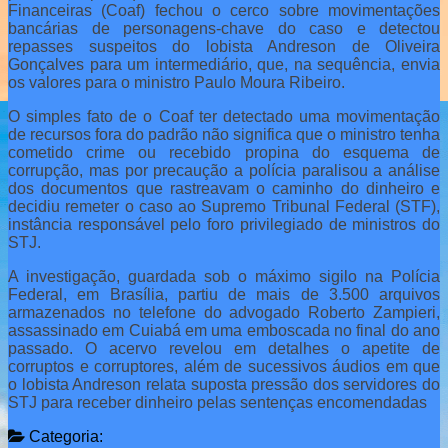
Financeiras (Coaf) fechou o cerco sobre movimentações
bancárias de personagens-chave do caso e detectou
repasses suspeitos do lobista Andreson de Oliveira
Gonçalves para um intermediário, que, na sequência, envia
os valores para o ministro Paulo Moura Ribeiro.
O simples fato de o Coaf ter detectado uma movimentação
de recursos fora do padrão não significa que o ministro tenha
cometido crime ou recebido propina do esquema de
corrupção, mas por precaução a polícia paralisou a análise
dos documentos que rastreavam o caminho do dinheiro e
decidiu remeter o caso ao Supremo Tribunal Federal (STF),
instância responsável pelo foro privilegiado de ministros do
STJ.
A investigação, guardada sob o máximo sigilo na Polícia
Federal, em Brasília, partiu de mais de 3.500 arquivos
armazenados no telefone do advogado Roberto Zampieri,
assassinado em Cuiabá em uma emboscada no final do ano
passado. O acervo revelou em detalhes o apetite de
corruptos e corruptores, além de sucessivos áudios em que
o lobista Andreson relata suposta pressão dos servidores do
STJ para receber dinheiro pelas sentenças encomendadas
Categoria: