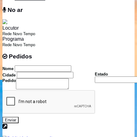
No ar
No ar
Locutor
Rede Novo Tempo
Programa
Rede Novo Tempo
Pedidos
Pedidos
Nome
Estado
Cidade
Pedido
Enviar