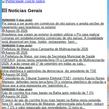
Noticias Gerais
Noticias Gerais
05/08/2026 (3 dias atrás)
Pix passa a ser aceito em comércios de oito países e amplia opções de
pagamento para brasileiros no exterior
Agosto 05,2026
Brasileiros que viajam ao exterior já podem utilizar o Pix para realizar
compras em estabelecimentos comerciais de oito países. A modalidade
está disponível em lojas, hotéis, restaurantes, farm...
05/08/2026 (3 dias atrás)
Prefeitura de Ilhéus inicia Campanha de Multivacinação 2026
Agosto 05,2026
A Prefeitura de Ilhéus, por meio da Secretaria Municipal de Saúde
(SESAU), iniciou nesta segunda-feira (3) a Campanha de Multivacinação
2026. A ação segue até 1º de setembro em todas as sala...
04/08/2026 (4 dias atrás)
Urna eletrônica é patrimônio da democracia, diz presidente do TSE
Agosto 04,2026
O presidente do Tribunal Superior Eleitoral (TSE), ministro Kassio Nunes
Marques, defendeu nesta terça-feira (3) o sistema eletrônico de votação e
disse que a urna representa um “patrimônio d...
04/08/2026 (4 dias atrás)
Gás de cozinha fica mais barato na Bahia após redução de 7,1%
Agosto 04,2026
O preço do gás de cozinha ficou mais barato na Bahia nesta segunda-
feira (3), após a Refinaria de Mataripe, administrada pela Acelen, reduzir
em 7,1% o valor repassado aos revendedores. O novo pr...