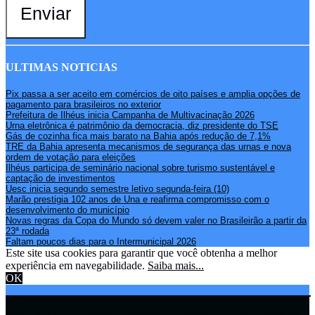
Enviar
ULTIMAS NOTICIAS
Pix passa a ser aceito em comércios de oito países e amplia opções de
pagamento para brasileiros no exterior
Prefeitura de Ilhéus inicia Campanha de Multivacinação 2026
Urna eletrônica é patrimônio da democracia, diz presidente do TSE
Gás de cozinha fica mais barato na Bahia após redução de 7,1%
TRE da Bahia apresenta mecanismos de segurança das urnas e nova
ordem de votação para eleições
Ilhéus participa de seminário nacional sobre turismo sustentável e
captação de investimentos
Uesc inicia segundo semestre letivo segunda-feira (10)
Marão prestigia 102 anos de Una e reafirma compromisso com o
desenvolvimento do município
Novas regras da Copa do Mundo só devem valer no Brasileirão a partir da
23ª rodada
Faltam poucos dias para o Intermunicipal 2026
Este site usa cookies para garantir que você obtenha a melhor
experiência em navegabilidade.
Saiba mais...
OK
Copyright © 2021 Rádio Zona Sul Fm Ilhéus WEB Ba | Todos os