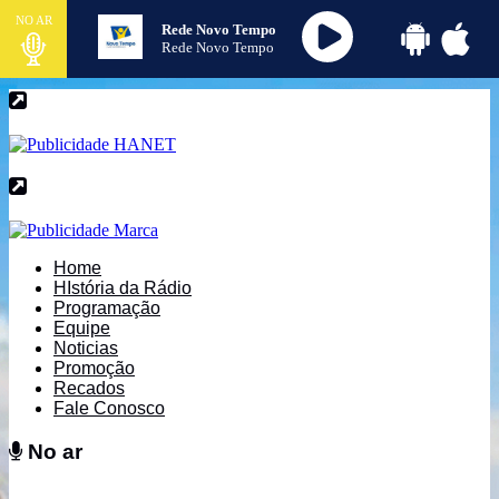
NO AR
Rede Novo Tempo
Rede Novo Tempo
Home
HIstória da Rádio
Programação
Equipe
Noticias
Promoção
Recados
Fale Conosco
No ar
No ar