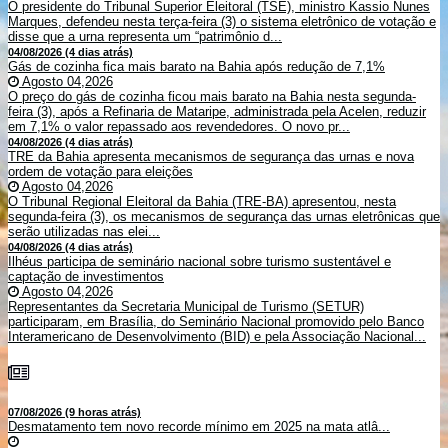
O presidente do Tribunal Superior Eleitoral (TSE), ministro Kassio Nunes
Marques, defendeu nesta terça-feira (3) o sistema eletrônico de votação e
disse que a urna representa um “patrimônio d...
04/08/2026 (4 dias atrás)
Gás de cozinha fica mais barato na Bahia após redução de 7,1%
Agosto 04,2026
O preço do gás de cozinha ficou mais barato na Bahia nesta segunda-
feira (3), após a Refinaria de Mataripe, administrada pela Acelen, reduzir
em 7,1% o valor repassado aos revendedores. O novo pr...
04/08/2026 (4 dias atrás)
TRE da Bahia apresenta mecanismos de segurança das urnas e nova
ordem de votação para eleições
Agosto 04,2026
O Tribunal Regional Eleitoral da Bahia (TRE-BA) apresentou, nesta
segunda-feira (3), os mecanismos de segurança das urnas eletrônicas que
serão utilizadas nas elei...
04/08/2026 (4 dias atrás)
Ilhéus participa de seminário nacional sobre turismo sustentável e
captação de investimentos
Agosto 04,2026
Representantes da Secretaria Municipal de Turismo (SETUR)
participaram, em Brasília, do Seminário Nacional promovido pelo Banco
Interamericano de Desenvolvimento (BID) e pela Associação Nacional...
07/08/2026 (9 horas atrás)
Desmatamento tem novo recorde mínimo em 2025 na mata atlâ...