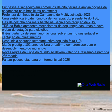
Pix passa a ser aceito em comércios de oito países e amplia opções de
pagamento para brasileiros no exterior
Prefeitura de Ilhéus inicia Campanha de Multivacinação 2026
Urna eletrônica é patrimônio da democracia, diz presidente do TSE
Gás de cozinha fica mais barato na Bahia após redução de 7,1%
TRE da Bahia apresenta mecanismos de segurança das urnas e nova
ordem de votação para eleições
Ilhéus participa de seminário nacional sobre turismo sustentável e
captação de investimentos
Uesc inicia segundo semestre letivo segunda-feira (10)
Marão prestigia 102 anos de Una e reafirma compromisso com o
desenvolvimento do município
Novas regras da Copa do Mundo só devem valer no Brasileirão a partir da
23ª rodada
Faltam poucos dias para o Intermunicipal 2026
Copyright © 2021 Rádio Zona Sul Fm Ilhéus WEB Ba | Todos os
Direitos Reservados