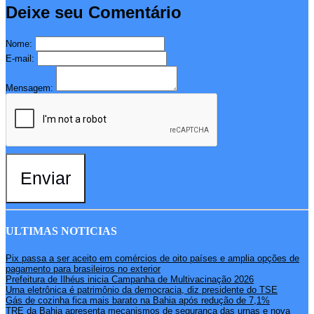
Deixe seu Comentário
Nome:
E-mail:
Mensagem:
Enviar
ULTIMAS NOTICIAS
Pix passa a ser aceito em comércios de oito países e amplia opções de
pagamento para brasileiros no exterior
Prefeitura de Ilhéus inicia Campanha de Multivacinação 2026
Urna eletrônica é patrimônio da democracia, diz presidente do TSE
Gás de cozinha fica mais barato na Bahia após redução de 7,1%
TRE da Bahia apresenta mecanismos de segurança das urnas e nova