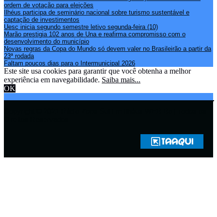
ordem de votação para eleições
Ilhéus participa de seminário nacional sobre turismo sustentável e
captação de investimentos
Uesc inicia segundo semestre letivo segunda-feira (10)
Marão prestigia 102 anos de Una e reafirma compromisso com o
desenvolvimento do município
Novas regras da Copa do Mundo só devem valer no Brasileirão a partir da
23ª rodada
Faltam poucos dias para o Intermunicipal 2026
Este site usa cookies para garantir que você obtenha a melhor
experiência em navegabilidade.
Saiba mais...
OK
Copyright © 2021 Rádio Zona Sul Fm Ilhéus WEB Ba | Todos os
Direitos Reservados