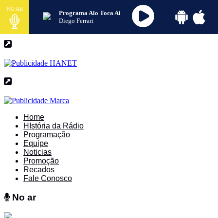
NO AR
Programa Alo Toca Ai
Diego Ferrari
Home
HIstória da Rádio
Programação
Equipe
Noticias
Promoção
Recados
Fale Conosco
No ar
No ar