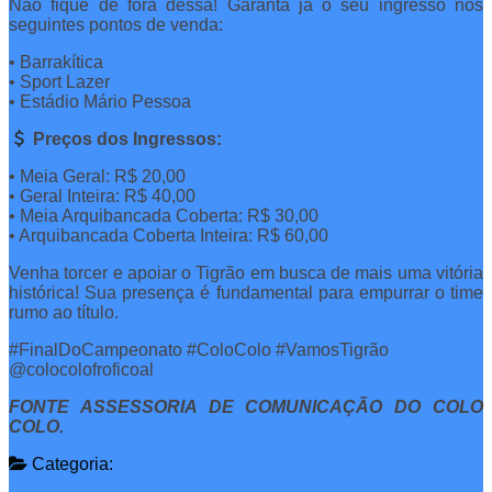
Não fique de fora dessa! Garanta já o seu ingresso nos
seguintes pontos de venda:
• Barrakítica
• Sport Lazer
• Estádio Mário Pessoa
Preços dos Ingressos:
• Meia Geral: R$ 20,00
• Geral Inteira: R$ 40,00
• Meia Arquibancada Coberta: R$ 30,00
• Arquibancada Coberta Inteira: R$ 60,00
Venha torcer e apoiar o Tigrão em busca de mais uma vitória
histórica! Sua presença é fundamental para empurrar o time
rumo ao título.
#FinalDoCampeonato #ColoColo #VamosTigrão
@colocolofroficoal
FONTE ASSESSORIA DE COMUNICAÇÃO DO COLO
COLO.
Categoria: