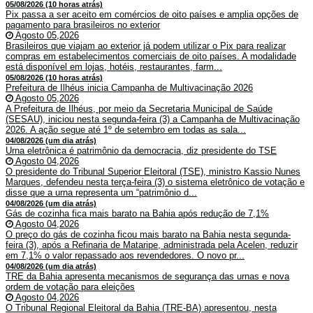
05/08/2026 (10 horas atrás)
Pix passa a ser aceito em comércios de oito países e amplia opções de
pagamento para brasileiros no exterior
Agosto 05,2026
Brasileiros que viajam ao exterior já podem utilizar o Pix para realizar
compras em estabelecimentos comerciais de oito países. A modalidade
está disponível em lojas, hotéis, restaurantes, farm...
05/08/2026 (10 horas atrás)
Prefeitura de Ilhéus inicia Campanha de Multivacinação 2026
Agosto 05,2026
A Prefeitura de Ilhéus, por meio da Secretaria Municipal de Saúde
(SESAU), iniciou nesta segunda-feira (3) a Campanha de Multivacinação
2026. A ação segue até 1º de setembro em todas as sala...
04/08/2026 (um dia atrás)
Urna eletrônica é patrimônio da democracia, diz presidente do TSE
Agosto 04,2026
O presidente do Tribunal Superior Eleitoral (TSE), ministro Kassio Nunes
Marques, defendeu nesta terça-feira (3) o sistema eletrônico de votação e
disse que a urna representa um “patrimônio d...
04/08/2026 (um dia atrás)
Gás de cozinha fica mais barato na Bahia após redução de 7,1%
Agosto 04,2026
O preço do gás de cozinha ficou mais barato na Bahia nesta segunda-
feira (3), após a Refinaria de Mataripe, administrada pela Acelen, reduzir
em 7,1% o valor repassado aos revendedores. O novo pr...
04/08/2026 (um dia atrás)
TRE da Bahia apresenta mecanismos de segurança das urnas e nova
ordem de votação para eleições
Agosto 04,2026
O Tribunal Regional Eleitoral da Bahia (TRE-BA) apresentou, nesta