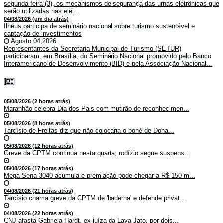
segunda-feira (3), os mecanismos de segurança das urnas eletrônicas que
serão utilizadas nas elei...
04/08/2026 (um dia atrás)
Ilhéus participa de seminário nacional sobre turismo sustentável e
captação de investimentos
Agosto 04,2026
Representantes da Secretaria Municipal de Turismo (SETUR)
participaram, em Brasília, do Seminário Nacional promovido pelo Banco
Interamericano de Desenvolvimento (BID) e pela Associação Nacional...
05/08/2026 (2 horas atrás)
Maranhão celebra Dia dos Pais com mutirão de reconhecimen...
05/08/2026 (8 horas atrás)
Tarcísio de Freitas diz que não colocaria o boné de Dona...
05/08/2026 (12 horas atrás)
Greve da CPTM continua nesta quarta; rodízio segue suspens...
05/08/2026 (17 horas atrás)
Mega-Sena 3040 acumula e premiação pode chegar a R$ 150 m...
04/08/2026 (21 horas atrás)
Tarcísio chama greve da CPTM de 'baderna' e defende privat...
04/08/2026 (22 horas atrás)
CNJ afasta Gabriela Hardt, ex-juíza da Lava Jato, por dois...