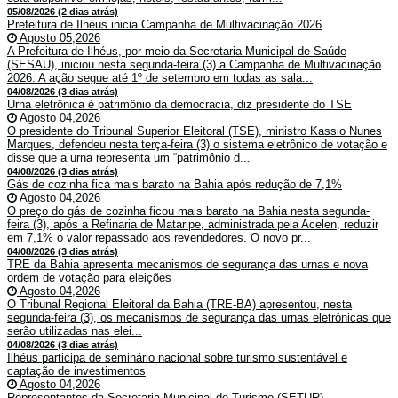
05/08/2026 (2 dias atrás)
Prefeitura de Ilhéus inicia Campanha de Multivacinação 2026
Agosto 05,2026
A Prefeitura de Ilhéus, por meio da Secretaria Municipal de Saúde
(SESAU), iniciou nesta segunda-feira (3) a Campanha de Multivacinação
2026. A ação segue até 1º de setembro em todas as sala...
04/08/2026 (3 dias atrás)
Urna eletrônica é patrimônio da democracia, diz presidente do TSE
Agosto 04,2026
O presidente do Tribunal Superior Eleitoral (TSE), ministro Kassio Nunes
Marques, defendeu nesta terça-feira (3) o sistema eletrônico de votação e
disse que a urna representa um “patrimônio d...
04/08/2026 (3 dias atrás)
Gás de cozinha fica mais barato na Bahia após redução de 7,1%
Agosto 04,2026
O preço do gás de cozinha ficou mais barato na Bahia nesta segunda-
feira (3), após a Refinaria de Mataripe, administrada pela Acelen, reduzir
em 7,1% o valor repassado aos revendedores. O novo pr...
04/08/2026 (3 dias atrás)
TRE da Bahia apresenta mecanismos de segurança das urnas e nova
ordem de votação para eleições
Agosto 04,2026
O Tribunal Regional Eleitoral da Bahia (TRE-BA) apresentou, nesta
segunda-feira (3), os mecanismos de segurança das urnas eletrônicas que
serão utilizadas nas elei...
04/08/2026 (3 dias atrás)
Ilhéus participa de seminário nacional sobre turismo sustentável e
captação de investimentos
Agosto 04,2026
Representantes da Secretaria Municipal de Turismo (SETUR)