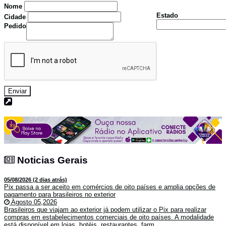
Nome
Estado
Cidade
Pedido
Enviar
Noticias Gerais
Noticias Gerais
05/08/2026 (2 dias atrás)
Pix passa a ser aceito em comércios de oito países e amplia opções de
pagamento para brasileiros no exterior
Agosto 05,2026
Brasileiros que viajam ao exterior já podem utilizar o Pix para realizar
compras em estabelecimentos comerciais de oito países. A modalidade
está disponível em lojas, hotéis, restaurantes, farm...