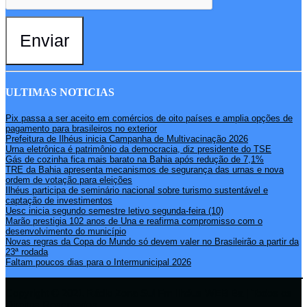
Enviar
ULTIMAS NOTICIAS
Pix passa a ser aceito em comércios de oito países e amplia opções de
pagamento para brasileiros no exterior
Prefeitura de Ilhéus inicia Campanha de Multivacinação 2026
Urna eletrônica é patrimônio da democracia, diz presidente do TSE
Gás de cozinha fica mais barato na Bahia após redução de 7,1%
TRE da Bahia apresenta mecanismos de segurança das urnas e nova
ordem de votação para eleições
Ilhéus participa de seminário nacional sobre turismo sustentável e
captação de investimentos
Uesc inicia segundo semestre letivo segunda-feira (10)
Marão prestigia 102 anos de Una e reafirma compromisso com o
desenvolvimento do município
Novas regras da Copa do Mundo só devem valer no Brasileirão a partir da
23ª rodada
Faltam poucos dias para o Intermunicipal 2026
Copyright © 2021 Rádio Zona Sul Fm Ilhéus WEB Ba | Todos os
Direitos Reservados