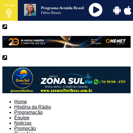
NO AR
Programa Avenida Brasil
Fábio Bruno
Home
HIstória da Rádio
Programação
Equipe
Noticias
Promoção