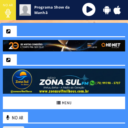
NO AR
Programa Show da
Manhâ
MENU
NO AR