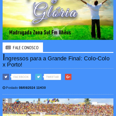
FALE CONOSCO
I
ngressos para a Grande Final: Colo-Colo
x Porto!
FACEBOOK
TWEETAR
Postado
08/08/2024 11H30