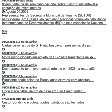
04/08/2026 (5 dias atrás)
Ilhéus participa de seminário nacional sobre turismo sustentável e
captação de investimentos
Agosto 04,2026
Representantes da Secretaria Municipal de Turismo (SETUR)
participaram, em Brasília, do Seminário Nacional promovido pelo Banco
Interamericano de Desenvolvimento (BID) e pela Associação Nacional...
08/08/2026 (15 horas atrás)
Cartas de ministros do STF não buscavam pressionar, diz pr...
08/08/2026 (15 horas atrás)
Morre porco clonado em projeto da USP para transplante de �...
08/08/2026 (19 horas atrás)
Desmatamento tem novo recorde mínimo em 2025 na mata atlâ...
08/08/2026 (19 horas atrás)
Estudante perde bolsa do Prouni após extratos com apostas ...
08/08/2026 (20 horas atrás)
Onça ataca pitbull dentro de casa em São Paulo; vídeo ...
07/08/2026 (um dia atrás)
Cristo, Bondinho e outros pontos turísticos são fechados ...