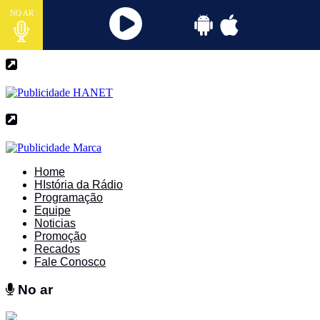
NO AR
Home
HIstória da Rádio
Programação
Equipe
Noticias
Promoção
Recados
Fale Conosco
No ar
No ar