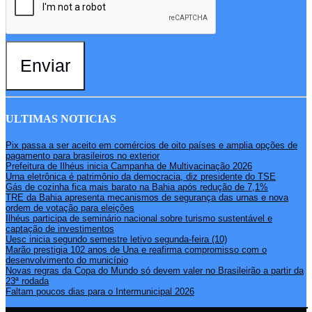
Enviar
ULTIMAS NOTICIAS
Pix passa a ser aceito em comércios de oito países e amplia opções de
pagamento para brasileiros no exterior
Prefeitura de Ilhéus inicia Campanha de Multivacinação 2026
Urna eletrônica é patrimônio da democracia, diz presidente do TSE
Gás de cozinha fica mais barato na Bahia após redução de 7,1%
TRE da Bahia apresenta mecanismos de segurança das urnas e nova
ordem de votação para eleições
Ilhéus participa de seminário nacional sobre turismo sustentável e
captação de investimentos
Uesc inicia segundo semestre letivo segunda-feira (10)
Marão prestigia 102 anos de Una e reafirma compromisso com o
desenvolvimento do município
Novas regras da Copa do Mundo só devem valer no Brasileirão a partir da
23ª rodada
Faltam poucos dias para o Intermunicipal 2026