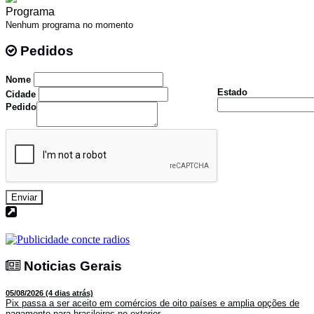
Programa
Nenhum programa no momento
Pedidos
Pedidos
Nome
Estado
Cidade
Pedido
Enviar
Noticias Gerais
Noticias Gerais
05/08/2026 (4 dias atrás)
Pix passa a ser aceito em comércios de oito países e amplia opções de
pagamento para brasileiros no exterior