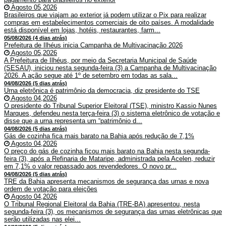
Agosto 05,2026
Brasileiros que viajam ao exterior já podem utilizar o Pix para realizar
compras em estabelecimentos comerciais de oito países. A modalidade
está disponível em lojas, hotéis, restaurantes, farm...
05/08/2026 (4 dias atrás)
Prefeitura de Ilhéus inicia Campanha de Multivacinação 2026
Agosto 05,2026
A Prefeitura de Ilhéus, por meio da Secretaria Municipal de Saúde
(SESAU), iniciou nesta segunda-feira (3) a Campanha de Multivacinação
2026. A ação segue até 1º de setembro em todas as sala...
04/08/2026 (5 dias atrás)
Urna eletrônica é patrimônio da democracia, diz presidente do TSE
Agosto 04,2026
O presidente do Tribunal Superior Eleitoral (TSE), ministro Kassio Nunes
Marques, defendeu nesta terça-feira (3) o sistema eletrônico de votação e
disse que a urna representa um “patrimônio d...
04/08/2026 (5 dias atrás)
Gás de cozinha fica mais barato na Bahia após redução de 7,1%
Agosto 04,2026
O preço do gás de cozinha ficou mais barato na Bahia nesta segunda-
feira (3), após a Refinaria de Mataripe, administrada pela Acelen, reduzir
em 7,1% o valor repassado aos revendedores. O novo pr...
04/08/2026 (5 dias atrás)
TRE da Bahia apresenta mecanismos de segurança das urnas e nova
ordem de votação para eleições
Agosto 04,2026
O Tribunal Regional Eleitoral da Bahia (TRE-BA) apresentou, nesta
segunda-feira (3), os mecanismos de segurança das urnas eletrônicas que
serão utilizadas nas elei...