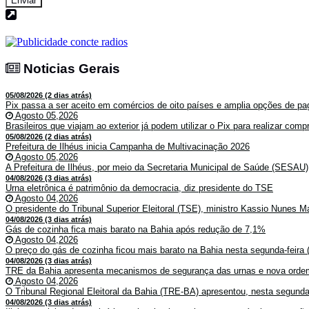
Enviar
Noticias Gerais
Noticias Gerais
05/08/2026 (2 dias atrás)
Pix passa a ser aceito em comércios de oito países e amplia opções de pag
Agosto 05,2026
Brasileiros que viajam ao exterior já podem utilizar o Pix para realizar co
05/08/2026 (2 dias atrás)
Prefeitura de Ilhéus inicia Campanha de Multivacinação 2026
Agosto 05,2026
A Prefeitura de Ilhéus, por meio da Secretaria Municipal de Saúde (SESAU)
04/08/2026 (3 dias atrás)
Urna eletrônica é patrimônio da democracia, diz presidente do TSE
Agosto 04,2026
O presidente do Tribunal Superior Eleitoral (TSE), ministro Kassio Nunes Ma
04/08/2026 (3 dias atrás)
Gás de cozinha fica mais barato na Bahia após redução de 7,1%
Agosto 04,2026
O preço do gás de cozinha ficou mais barato na Bahia nesta segunda-feira (
04/08/2026 (3 dias atrás)
TRE da Bahia apresenta mecanismos de segurança das urnas e nova ordem
Agosto 04,2026
O Tribunal Regional Eleitoral da Bahia (TRE-BA) apresentou, nesta segunda-
04/08/2026 (3 dias atrás)