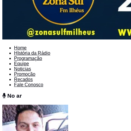
Home
HIstória da Rádio
Programação
Equipe
Noticias
Promoção
Recados
Fale Conosco
No ar
No ar