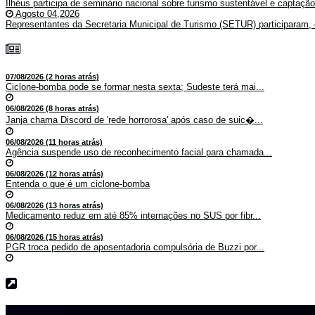
Ilhéus participa de seminário nacional sobre turismo sustentável e captaçã
Agosto 04,2026
Representantes da Secretaria Municipal de Turismo (SETUR) participaram, 
07/08/2026 (2 horas atrás)
Ciclone-bomba pode se formar nesta sexta; Sudeste terá mai...
06/08/2026 (8 horas atrás)
Janja chama Discord de 'rede horrorosa' após caso de suic�...
06/08/2026 (11 horas atrás)
Agência suspende uso de reconhecimento facial para chamada...
06/08/2026 (12 horas atrás)
Entenda o que é um ciclone-bomba
06/08/2026 (13 horas atrás)
Medicamento reduz em até 85% internações no SUS por fibr...
06/08/2026 (15 horas atrás)
PGR troca pedido de aposentadoria compulsória de Buzzi por...