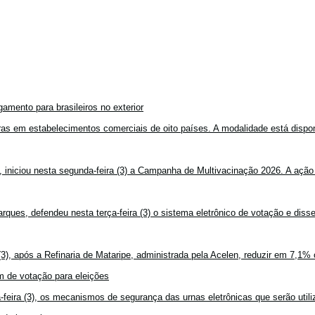
amento para brasileiros no exterior
mpras em estabelecimentos comerciais de oito países. A modalidade está disponí
, iniciou nesta segunda-feira (3) a Campanha de Multivacinação 2026. A ação
rques, defendeu nesta terça-feira (3) o sistema eletrônico de votação e disse
3), após a Refinaria de Mataripe, administrada pela Acelen, reduzir em 7,1% 
 de votação para eleições
feira (3), os mecanismos de segurança das urnas eletrônicas que serão utiliz