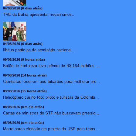
04/08/2026 (6 dias atrás)
TRE da Bahia apresenta mecanismos de segurança das urnas e nova ordem de votação para eleições
04/08/2026 (6 dias atrás)
Ilhéus participa de seminário nacional sobre turismo sustentável e captação de investimentos
09/08/2026 (9 horas atrás)
Bolão de Fortaleza leva prêmio de R$ 164 milhões da Mega...
09/08/2026 (14 horas atrás)
Cientistas recorrem aos tubarões para melhorar previsão s...
09/08/2026 (15 horas atrás)
Helicóptero cai no Rio; piloto e turistas da Colômbia mor...
08/08/2026 (um dia atrás)
Cartas de ministros do STF não buscavam pressionar, diz pr...
08/08/2026 (um dia atrás)
Morre porco clonado em projeto da USP para transplante de �...