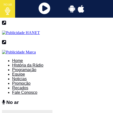
NO AR
Home
HIstória da Rádio
Programação
Equipe
Noticias
Promoção
Recados
Fale Conosco
No ar
No ar