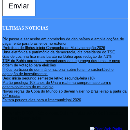
Enviar
ULTIMAS NOTICIAS
Pix passa a ser aceito em comércios de oito países e amplia opções de
pagamento para brasileiros no exterior
Prefeitura de Ilhéus inicia Campanha de Multivacinação 2026
Urna eletrônica é patrimônio da democracia, diz presidente do TSE
Gás de cozinha fica mais barato na Bahia após redução de 7,1%
TRE da Bahia apresenta mecanismos de segurança das urnas e nova
ordem de votação para eleições
Ilhéus participa de seminário nacional sobre turismo sustentável e
captação de investimentos
Uesc inicia segundo semestre letivo segunda-feira (10)
Marão prestigia 102 anos de Una e reafirma compromisso com o
desenvolvimento do município
Novas regras da Copa do Mundo só devem valer no Brasileirão a partir da
23ª rodada
Faltam poucos dias para o Intermunicipal 2026
Copyright © 2021 Rádio Zona Sul Fm Ilhéus WEB Ba | Todos os
Direitos Reservados