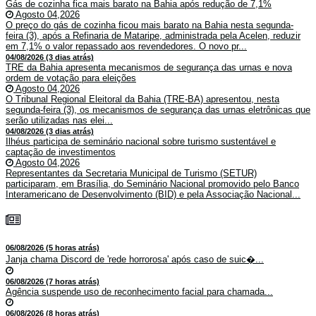
Gás de cozinha fica mais barato na Bahia após redução de 7,1%
Agosto 04,2026
O preço do gás de cozinha ficou mais barato na Bahia nesta segunda-
feira (3), após a Refinaria de Mataripe, administrada pela Acelen, reduzir
em 7,1% o valor repassado aos revendedores. O novo pr...
04/08/2026 (3 dias atrás)
TRE da Bahia apresenta mecanismos de segurança das urnas e nova
ordem de votação para eleições
Agosto 04,2026
O Tribunal Regional Eleitoral da Bahia (TRE-BA) apresentou, nesta
segunda-feira (3), os mecanismos de segurança das urnas eletrônicas que
serão utilizadas nas elei...
04/08/2026 (3 dias atrás)
Ilhéus participa de seminário nacional sobre turismo sustentável e
captação de investimentos
Agosto 04,2026
Representantes da Secretaria Municipal de Turismo (SETUR)
participaram, em Brasília, do Seminário Nacional promovido pelo Banco
Interamericano de Desenvolvimento (BID) e pela Associação Nacional...
06/08/2026 (5 horas atrás)
Janja chama Discord de 'rede horrorosa' após caso de suic�...
06/08/2026 (7 horas atrás)
Agência suspende uso de reconhecimento facial para chamada...
06/08/2026 (8 horas atrás)