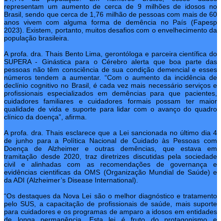
representam um aumento de cerca de 9 milhões de idosos no
Brasil, sendo que cerca de 1,76 milhão de pessoas com mais de 60
anos vivem com alguma forma de demência no País (Fapesp
2023). Existem, portanto, muitos desafios com o envelhecimento da
população brasileira.
A profa. dra. Thais Bento Lima, gerontóloga e parceira científica do
SUPERA - Ginástica para o Cérebro alerta que boa parte das
pessoas não têm consciência de sua condição demencial e esses
números tendem a aumentar. “Com o aumento da incidência de
declínio cognitivo no Brasil, é cada vez mais necessário serviços e
profissionais especializados em demências para que pacientes,
cuidadores familiares e cuidadores formais possam ter maior
qualidade de vida e suporte para lidar com o avanço do quadro
clínico da doença”, afirma.
A profa. dra. Thais esclarece que a Lei sancionada no último dia 4
de junho para a Política Nacional de Cuidado às Pessoas com
Doença de Alzheimer e outras demências, que estava em
tramitação desde 2020, traz diretrizes discutidas pela sociedade
civil e alinhadas com as recomendações de governança e
evidências cientificas da OMS (Organização Mundial de Saúde) e
da ADI (Alzheimer’s Disease International).
“Os destaques da Nova Lei são o melhor diagnóstico e tratamento
pelo SUS, a capacitação de profissionais de saúde, mais suporte
para cuidadores e os programas de amparo a idosos em entidades
de longa permanência. Esta lei é fruto do protagonismo e