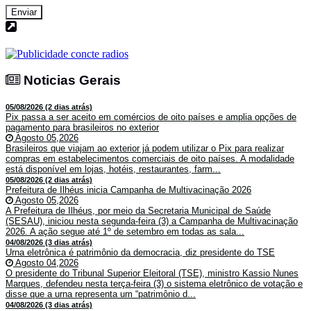
Enviar
Noticias Gerais
Noticias Gerais
05/08/2026 (2 dias atrás)
Pix passa a ser aceito em comércios de oito países e amplia opções de
pagamento para brasileiros no exterior
Agosto 05,2026
Brasileiros que viajam ao exterior já podem utilizar o Pix para realizar
compras em estabelecimentos comerciais de oito países. A modalidade
está disponível em lojas, hotéis, restaurantes, farm...
05/08/2026 (2 dias atrás)
Prefeitura de Ilhéus inicia Campanha de Multivacinação 2026
Agosto 05,2026
A Prefeitura de Ilhéus, por meio da Secretaria Municipal de Saúde
(SESAU), iniciou nesta segunda-feira (3) a Campanha de Multivacinação
2026. A ação segue até 1º de setembro em todas as sala...
04/08/2026 (3 dias atrás)
Urna eletrônica é patrimônio da democracia, diz presidente do TSE
Agosto 04,2026
O presidente do Tribunal Superior Eleitoral (TSE), ministro Kassio Nunes
Marques, defendeu nesta terça-feira (3) o sistema eletrônico de votação e
disse que a urna representa um “patrimônio d...
04/08/2026 (3 dias atrás)