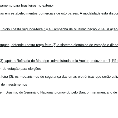
amento para brasileiros no exterior
mpras em estabelecimentos comerciais de oito países. A modalidade está disponí
, iniciou nesta segunda-feira (3) a Campanha de Multivacinação 2026. A ação
rques, defendeu nesta terça-feira (3) o sistema eletrônico de votação e disse
3), após a Refinaria de Mataripe, administrada pela Acelen, reduzir em 7,1% 
 de votação para eleições
feira (3), os mecanismos de segurança das urnas eletrônicas que serão utiliz
o de investimentos
em Brasília, do Seminário Nacional promovido pelo Banco Interamericano de 