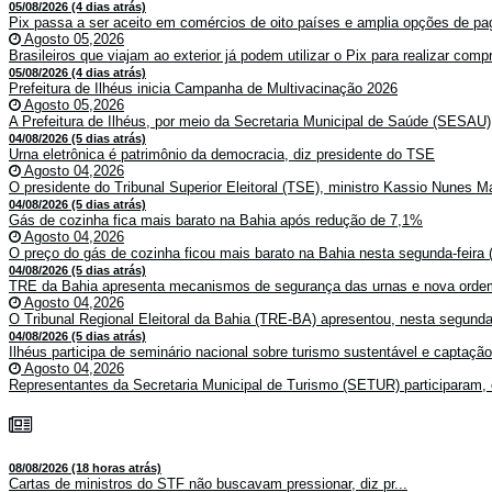
05/08/2026 (4 dias atrás)
Pix passa a ser aceito em comércios de oito países e amplia opções de pag
Agosto 05,2026
Brasileiros que viajam ao exterior já podem utilizar o Pix para realizar co
05/08/2026 (4 dias atrás)
Prefeitura de Ilhéus inicia Campanha de Multivacinação 2026
Agosto 05,2026
A Prefeitura de Ilhéus, por meio da Secretaria Municipal de Saúde (SESAU)
04/08/2026 (5 dias atrás)
Urna eletrônica é patrimônio da democracia, diz presidente do TSE
Agosto 04,2026
O presidente do Tribunal Superior Eleitoral (TSE), ministro Kassio Nunes Ma
04/08/2026 (5 dias atrás)
Gás de cozinha fica mais barato na Bahia após redução de 7,1%
Agosto 04,2026
O preço do gás de cozinha ficou mais barato na Bahia nesta segunda-feira (
04/08/2026 (5 dias atrás)
TRE da Bahia apresenta mecanismos de segurança das urnas e nova ordem
Agosto 04,2026
O Tribunal Regional Eleitoral da Bahia (TRE-BA) apresentou, nesta segunda-
04/08/2026 (5 dias atrás)
Ilhéus participa de seminário nacional sobre turismo sustentável e captaçã
Agosto 04,2026
Representantes da Secretaria Municipal de Turismo (SETUR) participaram, 
08/08/2026 (18 horas atrás)
Cartas de ministros do STF não buscavam pressionar, diz pr...