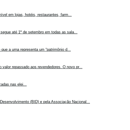
vel em lojas, hotéis, restaurantes, farm...
 segue até 1º de setembro em todas as sala...
 que a urna representa um “patrimônio d...
o valor repassado aos revendedores. O novo pr...
adas nas elei...
Desenvolvimento (BID) e pela Associação Nacional...