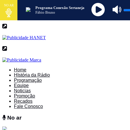
NO AR
Programa Conexão Sertaneja
Fábio Bruno
Home
HIstória da Rádio
Programação
Equipe
Noticias
Promoção
Recados
Fale Conosco
No ar
No ar