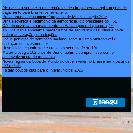
Pix passa a ser aceito em comércios de oito países e amplia opções de
pagamento para brasileiros no exterior
Prefeitura de Ilhéus inicia Campanha de Multivacinação 2026
Urna eletrônica é patrimônio da democracia, diz presidente do TSE
Gás de cozinha fica mais barato na Bahia após redução de 7,1%
TRE da Bahia apresenta mecanismos de segurança das urnas e nova
ordem de votação para eleições
Ilhéus participa de seminário nacional sobre turismo sustentável e
captação de investimentos
Uesc inicia segundo semestre letivo segunda-feira (10)
Marão prestigia 102 anos de Una e reafirma compromisso com o
desenvolvimento do município
Novas regras da Copa do Mundo só devem valer no Brasileirão a partir da
23ª rodada
Faltam poucos dias para o Intermunicipal 2026
Copyright © 2021 Rádio Zona Sul Fm Ilhéus WEB Ba | Todos os
Direitos Reservados