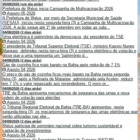
05/08/2026 (um dia atrás)
Prefeitura de Ilhéus inicia Campanha de Multivacinação 2026
Agosto 05,2026
A Prefeitura de Ilhéus, por meio da Secretaria Municipal de Saúde
(SESAU), iniciou nesta segunda-feira (3) a Campanha de Multivacinação
2026. A ação segue até 1º de setembro em todas as sala...
04/08/2026 (2 dias atrás)
Urna eletrônica é patrimônio da democracia, diz presidente do TSE
Agosto 04,2026
O presidente do Tribunal Superior Eleitoral (TSE), ministro Kassio Nunes
Marques, defendeu nesta terça-feira (3) o sistema eletrônico de votação e
disse que a urna representa um “patrimônio d...
04/08/2026 (2 dias atrás)
Gás de cozinha fica mais barato na Bahia após redução de 7,1%
Agosto 04,2026
O preço do gás de cozinha ficou mais barato na Bahia nesta segunda-
feira (3), após a Refinaria de Mataripe, administrada pela Acelen, reduzir
em 7,1% o valor repassado aos revendedores. O novo pr...
04/08/2026 (2 dias atrás)
TRE da Bahia apresenta mecanismos de segurança das urnas e nova
ordem de votação para eleições
Agosto 04,2026
O Tribunal Regional Eleitoral da Bahia (TRE-BA) apresentou, nesta
segunda-feira (3), os mecanismos de segurança das urnas eletrônicas que
serão utilizadas nas elei...
04/08/2026 (2 dias atrás)
Ilhéus participa de seminário nacional sobre turismo sustentável e
captação de investimentos
Agosto 04,2026
Representantes da Secretaria Municipal de Turismo (SETUR)