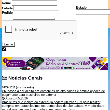
Nome
Estado
Cidade
Pedido
Enviar
Noticias Gerais
Noticias Gerais
05/08/2026 (um dia atrás)
Pix passa a ser aceito em comércios de oito países e amplia opções de
pagamento para brasileiros no exterior
Agosto 05,2026
Brasileiros que viajam ao exterior já podem utilizar o Pix para realizar
compras em estabelecimentos comerciais de oito países. A modalidade
está disponível em lojas, hotéis, restaurantes, farm...