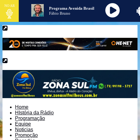
NO AR
Programa Avenida Brasil
Fábio Bruno
Home
HIstória da Rádio
Programação
Equipe
Noticias
Promoção