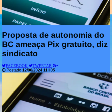
Proposta de autonomia do
BC ameaça Pix gratuito, diz
sindicato
FACEBOOK
TWEETAR
Postado
12/06/2024 11H05