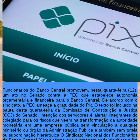
Funcionários do Banco Central promovem, nesta quarta-feira (12),
um ato no Senado contra a PEC que estabelece autonomia
orçamentária e financeira para o Banco Central. De acordo com o
sindicato, a PEC ameaça a gratuidade do Pix. O texto foi incluído na
pauta desta quarta-feira da Comissão de Constituição e Justiça
(CCJ) do Senado. intenção dos servidores é alertar integrantes do
colegiado para os riscos que veem na transformação da autoridade
monetária em uma empresa pública sem vinculação a qualquer
ministério ou órgão da Administração Pública e também sem tutela
ou subordinação hierárquica.O Sindicato Nacional dos Funcionários