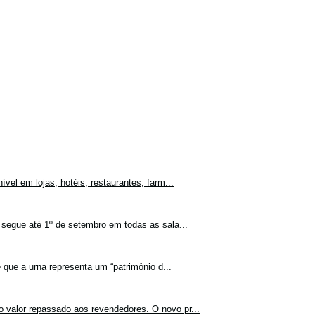
vel em lojas, hotéis, restaurantes, farm...
 segue até 1º de setembro em todas as sala...
 que a urna representa um “patrimônio d...
o valor repassado aos revendedores. O novo pr...