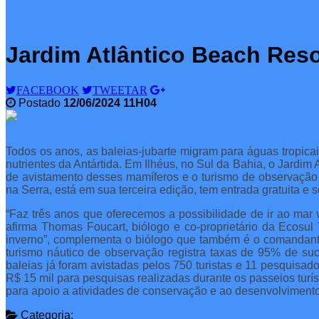
Jardim Atlântico Beach Reso
FACEBOOK
TWEETAR
Postado
12/06/2024 11H04
Todos os anos, as baleias-jubarte migram para águas tropicai
nutrientes da Antártida. Em Ilhéus, no Sul da Bahia, o Jardi
de avistamento desses mamíferos e o turismo de observação 
na Serra, está em sua terceira edição, tem entrada gratuita e 
“Faz três anos que oferecemos a possibilidade de ir ao mar v
afirma Thomas Foucart, biólogo e co-proprietário da Ecosul
inverno”, complementa o biólogo que também é o comandante 
turismo náutico de observação registra taxas de 95% de suc
baleias já foram avistadas pelos 750 turistas e 11 pesquis
R$ 15 mil para pesquisas realizadas durante os passeios tur
para apoio a atividades de conservação e ao desenvolvimento 
Categoria: