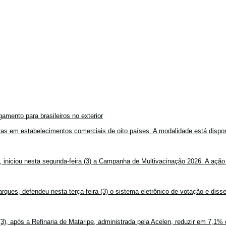
amento para brasileiros no exterior
mpras em estabelecimentos comerciais de oito países. A modalidade está disponí
, iniciou nesta segunda-feira (3) a Campanha de Multivacinação 2026. A ação
rques, defendeu nesta terça-feira (3) o sistema eletrônico de votação e disse
3), após a Refinaria de Mataripe, administrada pela Acelen, reduzir em 7,1% 