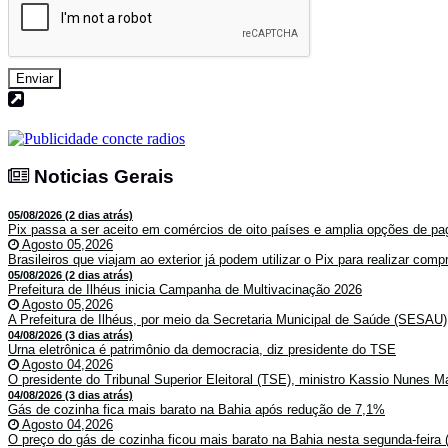
Enviar
Noticias Gerais
Noticias Gerais
05/08/2026 (2 dias atrás)
Pix passa a ser aceito em comércios de oito países e amplia opções de pag
Agosto 05,2026
Brasileiros que viajam ao exterior já podem utilizar o Pix para realizar co
05/08/2026 (2 dias atrás)
Prefeitura de Ilhéus inicia Campanha de Multivacinação 2026
Agosto 05,2026
A Prefeitura de Ilhéus, por meio da Secretaria Municipal de Saúde (SESAU)
04/08/2026 (3 dias atrás)
Urna eletrônica é patrimônio da democracia, diz presidente do TSE
Agosto 04,2026
O presidente do Tribunal Superior Eleitoral (TSE), ministro Kassio Nunes Ma
04/08/2026 (3 dias atrás)
Gás de cozinha fica mais barato na Bahia após redução de 7,1%
Agosto 04,2026
O preço do gás de cozinha ficou mais barato na Bahia nesta segunda-feira (