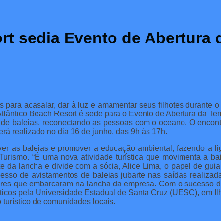
rt sedia Evento de Abertura
s para acasalar, dar à luz e amamentar seus filhotes durante 
m Atlântico Beach Resort é sede para o Evento de Abertura da T
de baleias, reconectando as pessoas com o oceano. O encontr
será realizado no dia 16 de junho, das 9h às 17h.
er as baleias e promover a educação ambiental, fazendo a liga
 Turismo. “É uma nova atividade turística que movimenta a ba
da lancha e divide com a sócia, Alice Lima, o papel de guia 
esso de avistamentos de baleias jubarte nas saídas realizad
adores que embarcaram na lancha da empresa. Com o sucesso de 
ísticos pela Universidade Estadual de Santa Cruz (UESC), em I
turístico de comunidades locais.