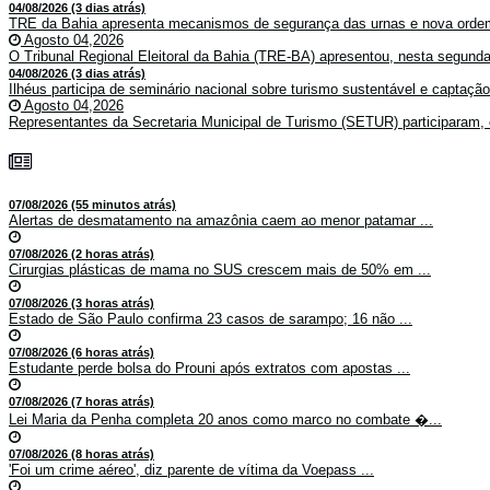
04/08/2026 (3 dias atrás)
TRE da Bahia apresenta mecanismos de segurança das urnas e nova ordem
Agosto 04,2026
O Tribunal Regional Eleitoral da Bahia (TRE-BA) apresentou, nesta segunda-
04/08/2026 (3 dias atrás)
Ilhéus participa de seminário nacional sobre turismo sustentável e captaçã
Agosto 04,2026
Representantes da Secretaria Municipal de Turismo (SETUR) participaram, 
07/08/2026 (55 minutos atrás)
Alertas de desmatamento na amazônia caem ao menor patamar ...
07/08/2026 (2 horas atrás)
Cirurgias plásticas de mama no SUS crescem mais de 50% em ...
07/08/2026 (3 horas atrás)
Estado de São Paulo confirma 23 casos de sarampo; 16 não ...
07/08/2026 (6 horas atrás)
Estudante perde bolsa do Prouni após extratos com apostas ...
07/08/2026 (7 horas atrás)
Lei Maria da Penha completa 20 anos como marco no combate �...
07/08/2026 (8 horas atrás)
'Foi um crime aéreo', diz parente de vítima da Voepass ...