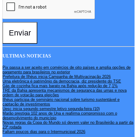
Enviar
ULTIMAS NOTICIAS
Pix passa a ser aceito em comércios de oito países e amplia opções de
pagamento para brasileiros no exterior
Prefeitura de Ilhéus inicia Campanha de Multivacinação 2026
Urna eletrônica é patrimônio da democracia, diz presidente do TSE
Gás de cozinha fica mais barato na Bahia após redução de 7,1%
TRE da Bahia apresenta mecanismos de segurança das urnas e nova
ordem de votação para eleições
Ilhéus participa de seminário nacional sobre turismo sustentável e
captação de investimentos
Uesc inicia segundo semestre letivo segunda-feira (10)
Marão prestigia 102 anos de Una e reafirma compromisso com o
desenvolvimento do município
Novas regras da Copa do Mundo só devem valer no Brasileirão a partir da
23ª rodada
Faltam poucos dias para o Intermunicipal 2026