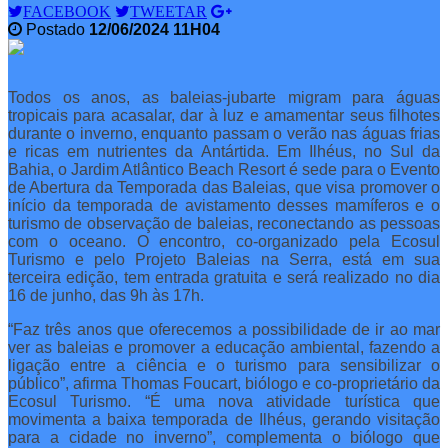
FACEBOOK
TWEETAR
Postado
12/06/2024 11H04
Todos os anos, as baleias-jubarte migram para águas
tropicais para acasalar, dar à luz e amamentar seus filhotes
durante o inverno, enquanto passam o verão nas águas frias
e ricas em nutrientes da Antártida. Em Ilhéus, no Sul da
Bahia, o Jardim Atlântico Beach Resort é sede para o Evento
de Abertura da Temporada das Baleias, que visa promover o
início da temporada de avistamento desses mamíferos e o
turismo de observação de baleias, reconectando as pessoas
com o oceano. O encontro, co-organizado pela Ecosul
Turismo e pelo Projeto Baleias na Serra, está em sua
terceira edição, tem entrada gratuita e será realizado no dia
16 de junho, das 9h às 17h.
“Faz três anos que oferecemos a possibilidade de ir ao mar
ver as baleias e promover a educação ambiental, fazendo a
ligação entre a ciência e o turismo para sensibilizar o
público”, afirma Thomas Foucart, biólogo e co-proprietário da
Ecosul Turismo. “É uma nova atividade turística que
movimenta a baixa temporada de Ilhéus, gerando visitação
para a cidade no inverno”, complementa o biólogo que