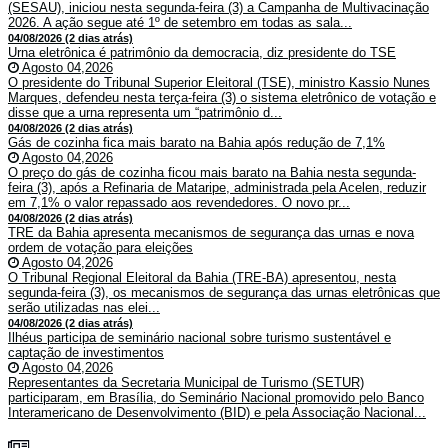
(SESAU), iniciou nesta segunda-feira (3) a Campanha de Multivacinação
2026. A ação segue até 1º de setembro em todas as sala...
04/08/2026 (2 dias atrás)
Urna eletrônica é patrimônio da democracia, diz presidente do TSE
Agosto 04,2026
O presidente do Tribunal Superior Eleitoral (TSE), ministro Kassio Nunes
Marques, defendeu nesta terça-feira (3) o sistema eletrônico de votação e
disse que a urna representa um “patrimônio d...
04/08/2026 (2 dias atrás)
Gás de cozinha fica mais barato na Bahia após redução de 7,1%
Agosto 04,2026
O preço do gás de cozinha ficou mais barato na Bahia nesta segunda-
feira (3), após a Refinaria de Mataripe, administrada pela Acelen, reduzir
em 7,1% o valor repassado aos revendedores. O novo pr...
04/08/2026 (2 dias atrás)
TRE da Bahia apresenta mecanismos de segurança das urnas e nova
ordem de votação para eleições
Agosto 04,2026
O Tribunal Regional Eleitoral da Bahia (TRE-BA) apresentou, nesta
segunda-feira (3), os mecanismos de segurança das urnas eletrônicas que
serão utilizadas nas elei...
04/08/2026 (2 dias atrás)
Ilhéus participa de seminário nacional sobre turismo sustentável e
captação de investimentos
Agosto 04,2026
Representantes da Secretaria Municipal de Turismo (SETUR)
participaram, em Brasília, do Seminário Nacional promovido pelo Banco
Interamericano de Desenvolvimento (BID) e pela Associação Nacional...