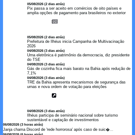
05/08/2026 (2 dias atrás)
Pix passa a ser aceito em comércios de oito países e
amplia opções de pagamento para brasileiros no exterior
05/08/2026 (2 dias atrás)
Prefeitura de Ilhéus inicia Campanha de Multivacinação
2026
04/08/2026 (3 dias atrás)
Urna eletrônica é patrimônio da democracia, diz presidente
do TSE
04/08/2026 (3 dias atrás)
Gás de cozinha fica mais barato na Bahia após redução de
7,1%
04/08/2026 (3 dias atrás)
TRE da Bahia apresenta mecanismos de segurança das
urnas e nova ordem de votação para eleições
04/08/2026 (3 dias atrás)
Ilhéus participa de seminário nacional sobre turismo
sustentável e captação de investimentos
06/08/2026 (3 horas atrás)
Janja chama Discord de 'rede horrorosa' após caso de suic�...
06/08/2026 (6 horas atrás)