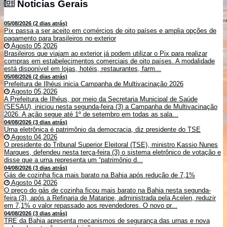
Noticias Gerais
Noticias Gerais
05/08/2026 (2 dias atrás)
Pix passa a ser aceito em comércios de oito países e amplia opções de
pagamento para brasileiros no exterior
Agosto 05,2026
Brasileiros que viajam ao exterior já podem utilizar o Pix para realizar
compras em estabelecimentos comerciais de oito países. A modalidade
está disponível em lojas, hotéis, restaurantes, farm...
05/08/2026 (2 dias atrás)
Prefeitura de Ilhéus inicia Campanha de Multivacinação 2026
Agosto 05,2026
A Prefeitura de Ilhéus, por meio da Secretaria Municipal de Saúde
(SESAU), iniciou nesta segunda-feira (3) a Campanha de Multivacinação
2026. A ação segue até 1º de setembro em todas as sala...
04/08/2026 (3 dias atrás)
Urna eletrônica é patrimônio da democracia, diz presidente do TSE
Agosto 04,2026
O presidente do Tribunal Superior Eleitoral (TSE), ministro Kassio Nunes
Marques, defendeu nesta terça-feira (3) o sistema eletrônico de votação e
disse que a urna representa um “patrimônio d...
04/08/2026 (3 dias atrás)
Gás de cozinha fica mais barato na Bahia após redução de 7,1%
Agosto 04,2026
O preço do gás de cozinha ficou mais barato na Bahia nesta segunda-
feira (3), após a Refinaria de Mataripe, administrada pela Acelen, reduzir
em 7,1% o valor repassado aos revendedores. O novo pr...
04/08/2026 (3 dias atrás)
TRE da Bahia apresenta mecanismos de segurança das urnas e nova