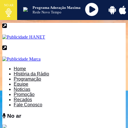
NO AR
Programa Adoração Maxima
Rede Novo Tempo
Home
HIstória da Rádio
Programação
Equipe
Noticias
Promoção
Recados
Fale Conosco
No ar
No ar