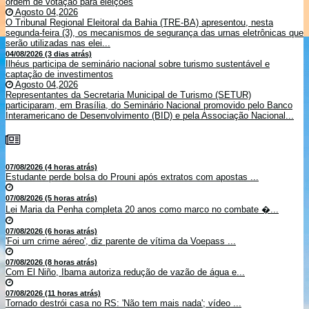
ordem de votação para eleições
Agosto 04,2026
O Tribunal Regional Eleitoral da Bahia (TRE-BA) apresentou, nesta
segunda-feira (3), os mecanismos de segurança das urnas eletrônicas que
serão utilizadas nas elei...
04/08/2026 (3 dias atrás)
Ilhéus participa de seminário nacional sobre turismo sustentável e
captação de investimentos
Agosto 04,2026
Representantes da Secretaria Municipal de Turismo (SETUR)
participaram, em Brasília, do Seminário Nacional promovido pelo Banco
Interamericano de Desenvolvimento (BID) e pela Associação Nacional...
07/08/2026 (4 horas atrás)
Estudante perde bolsa do Prouni após extratos com apostas ...
07/08/2026 (5 horas atrás)
Lei Maria da Penha completa 20 anos como marco no combate �...
07/08/2026 (6 horas atrás)
'Foi um crime aéreo', diz parente de vítima da Voepass ...
07/08/2026 (8 horas atrás)
Com El Niño, Ibama autoriza redução de vazão de água e...
07/08/2026 (11 horas atrás)
Tornado destrói casa no RS: 'Não tem mais nada'; vídeo ...